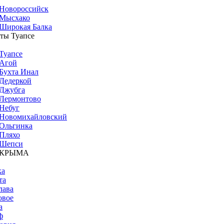
Новороссийск
Мысхако
Широкая Балка
ты Туапсе
Туапсе
Агой
Бухта Инал
Дедеркой
Джубга
Лермонтово
Небуг
Новомихайловский
Ольгинка
Пляхо
Шепси
 КРЫМА
ка
та
лава
овое
а
ф