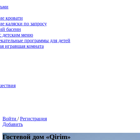
тьми
ие кровати
ие каляски по запросу
ий басеин
с детским меню
екательные программы для детей
ая игравшая комната
шествия
Войти
/
Регистрация
Добавить
Гостевой дом «Qirim»