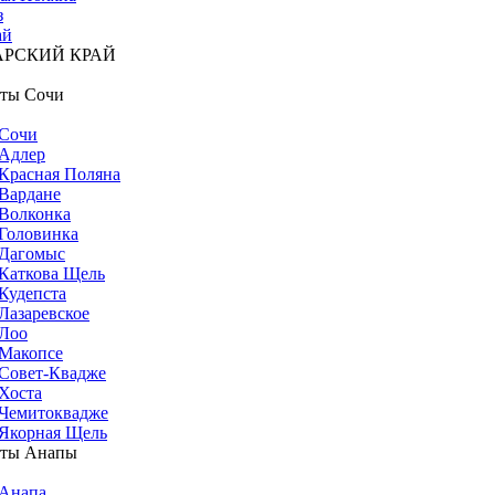
з
ай
АРСКИЙ КРАЙ
ты Сочи
Сочи
Адлер
Красная Поляна
Вардане
Волконка
Головинка
Дагомыс
Каткова Щель
Кудепста
Лазаревское
Лоо
Макопсе
Совет-Квадже
Хоста
Чемитоквадже
Якорная Щель
рты Анапы
Анапа