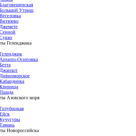
Благовещенская
Большой Утриш
Веселовка
Витязево
Джемете
Сенной
Сукко
ты Геленджика
Геленджик
Архипо-Осиповка
Бетта
Джанхот
Дивноморское
Кабардинка
Криница
Пшада
ты Азовского моря
Голубицкая
Ейск
Кучугуры
Тамань
ты Новороссийска