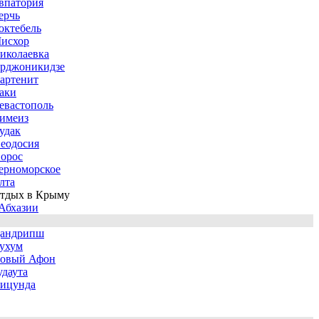
впатория
ерчь
октебель
исхор
иколаевка
рджоникидзе
артенит
аки
евастополь
имеиз
удак
еодосия
орос
ерноморское
лта
тдых в Крыму
Абхазии
андрипш
ухум
овый Афон
удаута
ицунда