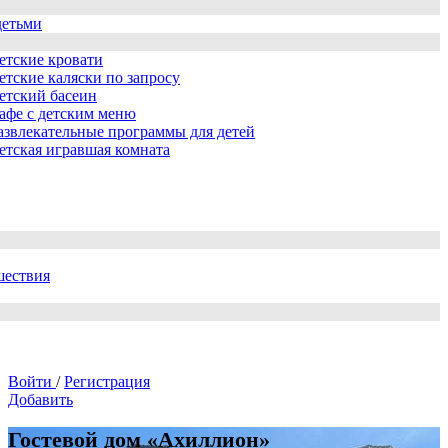
детьми
етские кровати
етские каляски по запросу
етский басеин
афе с детским меню
азвлекательные программы для детей
етская игравшая комната
шествия
Войти
/
Регистрация
Добавить
Гостевой дом «Ахиллион»