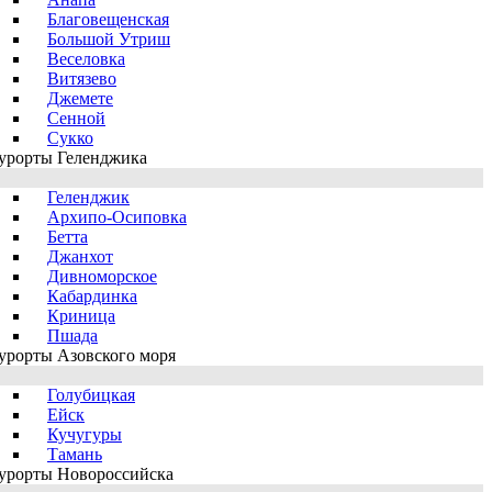
Благовещенская
Большой Утриш
Веселовка
Витязево
Джемете
Сенной
Сукко
урорты Геленджика
Геленджик
Архипо-Осиповка
Бетта
Джанхот
Дивноморское
Кабардинка
Криница
Пшада
урорты Азовского моря
Голубицкая
Ейск
Кучугуры
Тамань
урорты Новороссийска