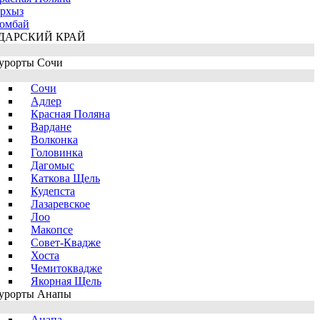
рхыз
омбай
ДАРСКИЙ КРАЙ
урорты Сочи
Сочи
Адлер
Красная Поляна
Вардане
Волконка
Головинка
Дагомыс
Каткова Щель
Кудепста
Лазаревское
Лоо
Макопсе
Совет-Квадже
Хоста
Чемитоквадже
Якорная Щель
урорты Анапы
Анапа