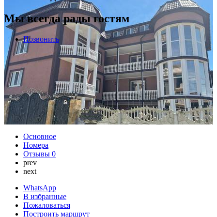
Мы всегда рады гостям
Позвонить
Основное
Номера
Отзывы
0
prev
next
WhatsApp
В избранные
Пожаловаться
Построить маршрут