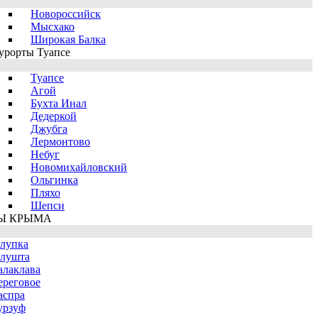
Новороссийск
Мысхако
Широкая Балка
урорты Туапсе
Туапсе
Агой
Бухта Инал
Дедеркой
Джубга
Лермонтово
Небуг
Новомихайловский
Ольгинка
Пляхо
Шепси
Ы КРЫМА
лупка
лушта
алаклава
ереговое
аспра
урзуф