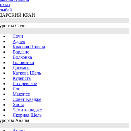
рхыз
омбай
ДАРСКИЙ КРАЙ
урорты Сочи
Сочи
Адлер
Красная Поляна
Вардане
Волконка
Головинка
Дагомыс
Каткова Щель
Кудепста
Лазаревское
Лоо
Макопсе
Совет-Квадже
Хоста
Чемитоквадже
Якорная Щель
урорты Анапы
Анапа