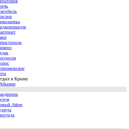
впатория
ерчь
октебель
исхор
иколаевка
рджоникидзе
артенит
аки
евастополь
имеиз
удак
еодосия
орос
ерноморское
лта
тдых в Крыму
Абхазии
андрипш
ухум
овый Афон
удаута
ицунда