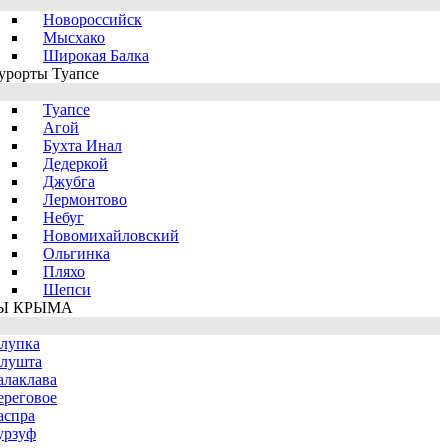
Новороссийск
Мысхако
Широкая Балка
урорты Туапсе
Туапсе
Агой
Бухта Инал
Дедеркой
Джубга
Лермонтово
Небуг
Новомихайловский
Ольгинка
Пляхо
Шепси
Ы КРЫМА
лупка
лушта
алаклава
ереговое
аспра
урзуф