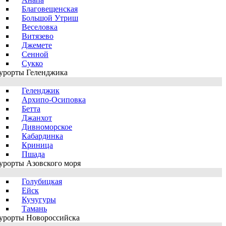
Благовещенская
Большой Утриш
Веселовка
Витязево
Джемете
Сенной
Сукко
урорты Геленджика
Геленджик
Архипо-Осиповка
Бетта
Джанхот
Дивноморское
Кабардинка
Криница
Пшада
урорты Азовского моря
Голубицкая
Ейск
Кучугуры
Тамань
урорты Новороссийска