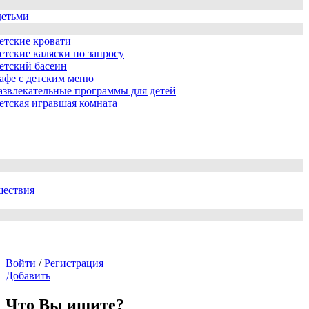
детьми
етские кровати
етские каляски по запросу
етский басеин
афе с детским меню
азвлекательные программы для детей
етская игравшая комната
шествия
Войти
/
Регистрация
Добавить
Что Вы ищите?