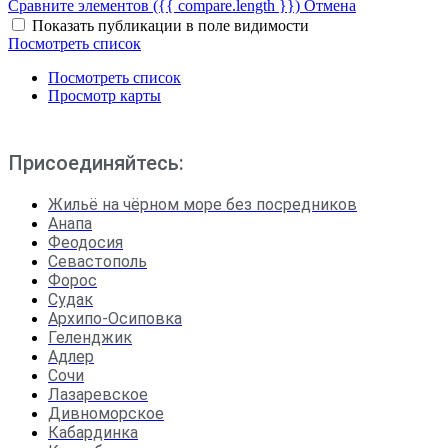
Сравните элементов
({{ compare.length }})
Отмена
Показать публикации в поле видимости
Посмотреть список
Посмотреть список
Просмотр карты
Присоединяйтесь:
Жильё на чёрном море без посредников
Анапа
Феодосия
Севастополь
Форос
Судак
Архипо-Осиповка
Геленджик
Адлер
Сочи
Лазаревское
Дивноморское
Кабардинка