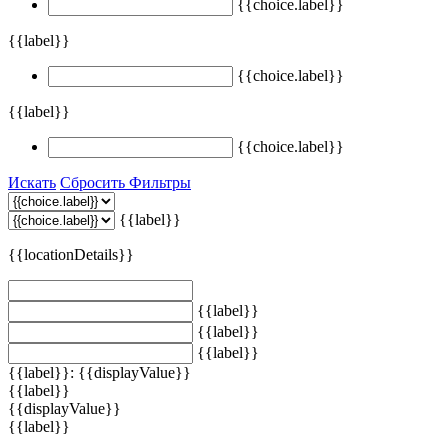
{{choice.label}}
{{label}}
{{choice.label}}
{{label}}
{{choice.label}}
Искать
Сбросить Фильтры
{{label}}
{{locationDetails}}
{{label}}
{{label}}
{{label}}
{{label}}: {{displayValue}}
{{label}}
{{displayValue}}
{{label}}