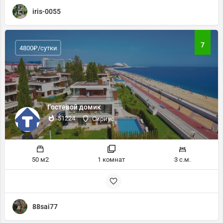
iris-0055
7
4800₽/сутки
Гостевой домик
51224
Сириус
50 м2
1 комнат
3 с.м.
88sai77