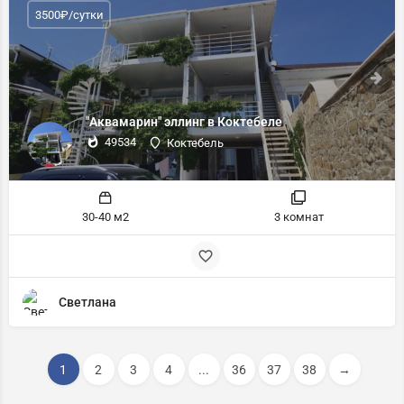
3500₽/сутки
"Аквамарин" эллинг в Коктебеле
49534
Коктебель
30-40 м2
3 комнат
Светлана
1
2
3
4
...
36
37
38
→