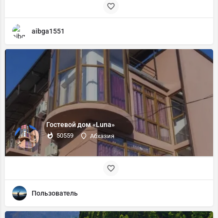
aibga1551
Гостевой дом «Luna»
50559
Абхазия
Пользователь