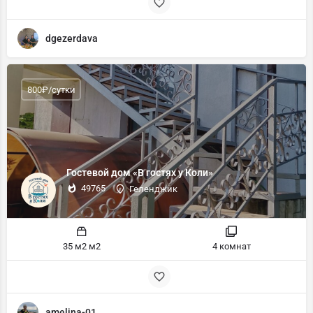
dgezerdava
800₽/сутки
Гостевой дом «В гостях у Коли»
49765
Геленджик
35 м2 м2
4 комнат
amelina-01