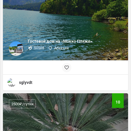
Гостевой дом на «Мокко Пляже»
50503
Абхазия
sglyvdt
10
2500₽/сутки