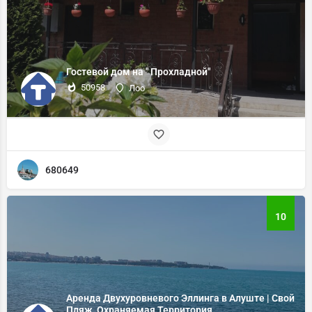
Гостевой дом на " Прохладной"
50958
Лоо
680649
10
Аренда Двухуровневого Эллинга в Алуште | Свой
Пляж, Охраняемая Территория