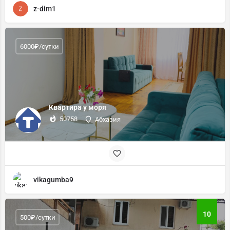
z-dim1
6000₽/сутки
Квартира у моря
50758
Абхазия
vikagumba9
10
500₽/сутки