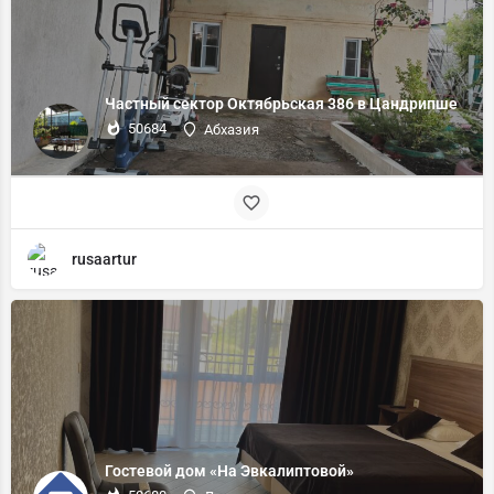
Частный сектор Октябрьская 386 в Цандрипше
50684
Абхазия
rusaartur
Гостевой дом «На Эвкалиптовой»