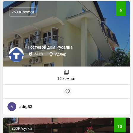
6
2500₽/сутки
Гостевой дом Русалка
51181
Адлер
15 комнат
adig83
10
800₽/сутки