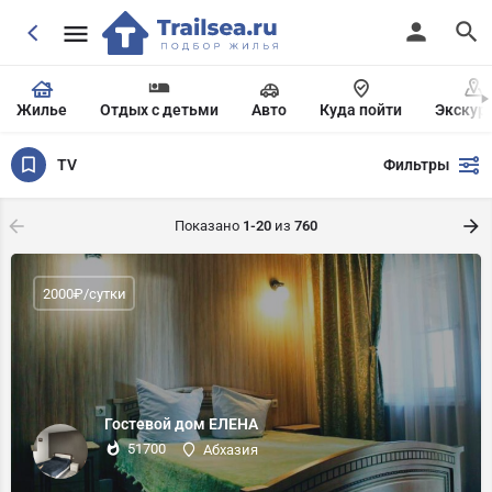
Жилье
Отдых с детьми
Авто
Куда пойти
Экскур
TV
Фильтры
Показано
1-20
из
760
2000₽/сутки
Гостевой дом ЕЛЕНА
51700
Абхазия