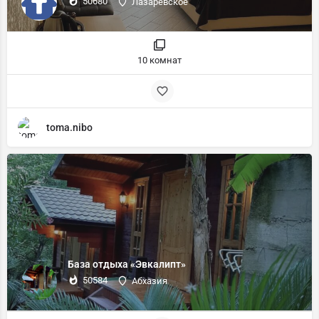
50680
Лазаревское
10 комнат
toma.nibo
База отдыха «Эвкалипт»
50584
Абхазия