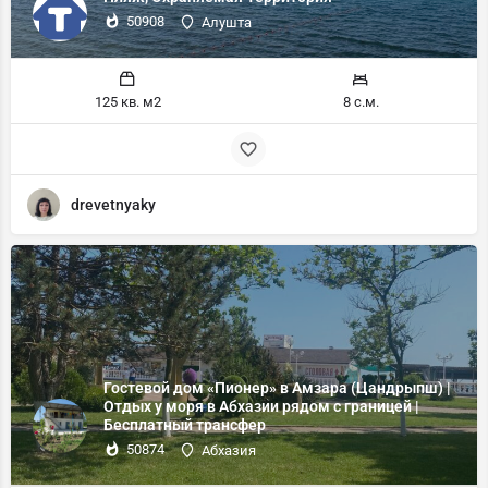
50908
Алушта
125 кв. м2
8 с.м.
drevetnyaky
Гостевой дом «Пионер» в Амзара (Цандрыпш) |
Отдых у моря в Абхазии рядом с границей |
Бесплатный трансфер
50874
Абхазия