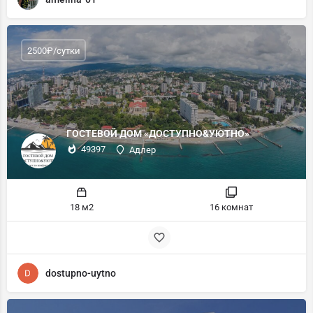
2500₽/сутки
ГОСТЕВОЙ ДОМ «ДОСТУПНО&УЮТНО»
49397
Адлер
18 м2
16 комнат
dostupno-uytno