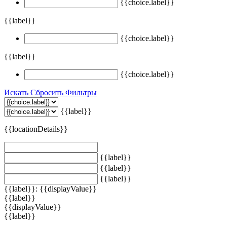
{{choice.label}}
{{label}}
{{choice.label}}
{{label}}
{{choice.label}}
Искать
Сбросить Фильтры
{{label}}
{{locationDetails}}
{{label}}
{{label}}
{{label}}
{{label}}: {{displayValue}}
{{label}}
{{displayValue}}
{{label}}