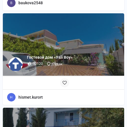
baukova2548
Гостевой дом «Yali Boy»
32120
Судак
hismet.kurort