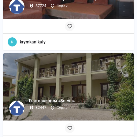
37724
Судак
krymkanikuly
Гостевой дом «Servin»
32447
Судак