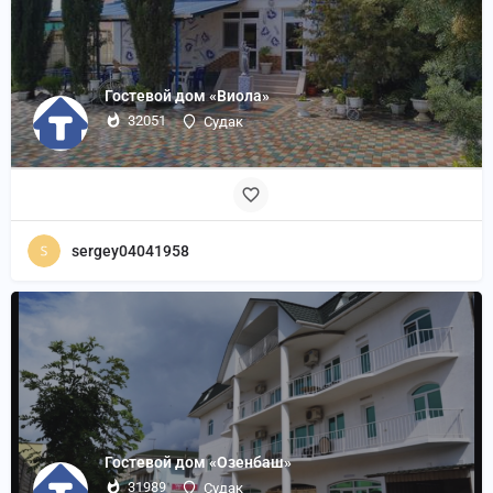
Гостевой дом «Виола»
32051
Судак
sergey04041958
Гостевой дом «Озенбаш»
31989
Судак