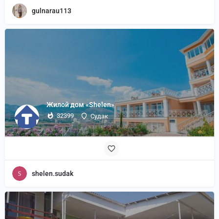
gulnarau113
Жилой дом «Shelen»
32399
Судак
shelen.sudak