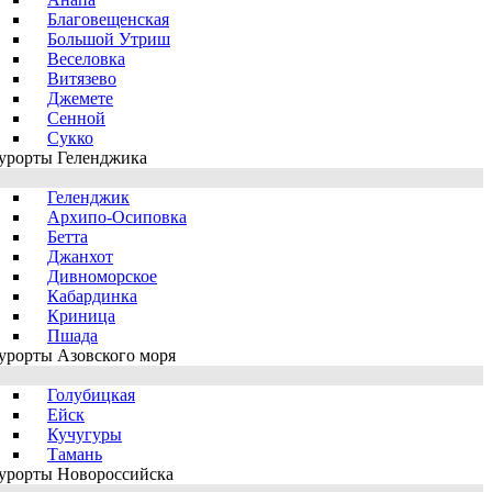
Благовещенская
Большой Утриш
Веселовка
Витязево
Джемете
Сенной
Сукко
урорты Геленджика
Геленджик
Архипо-Осиповка
Бетта
Джанхот
Дивноморское
Кабардинка
Криница
Пшада
урорты Азовского моря
Голубицкая
Ейск
Кучугуры
Тамань
урорты Новороссийска