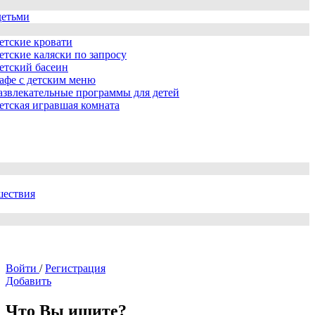
детьми
етские кровати
етские каляски по запросу
етский басеин
афе с детским меню
азвлекательные программы для детей
етская игравшая комната
шествия
Войти
/
Регистрация
Добавить
Что Вы ищите?