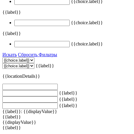
{{choice.label}}
{{label}}
{{choice.label}}
{{label}}
{{choice.label}}
Искать
Сбросить Фильтры
{{label}}
{{locationDetails}}
{{label}}
{{label}}
{{label}}
{{label}}: {{displayValue}}
{{label}}
{{displayValue}}
{{label}}