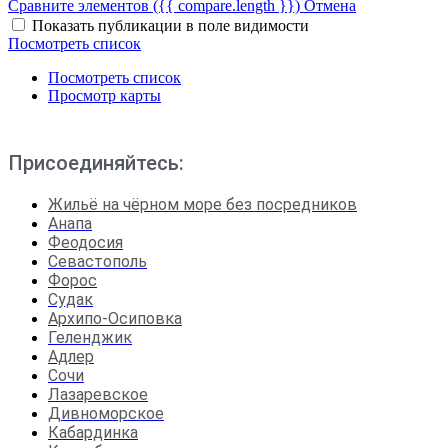
Сравните элементов
({{ compare.length }})
Отмена
Показать публикации в поле видимости
Посмотреть список
Посмотреть список
Просмотр карты
Присоединяйтесь:
Жильё на чёрном море без посредников
Анапа
Феодосия
Севастополь
Форос
Судак
Архипо-Осиповка
Геленджик
Адлер
Сочи
Лазаревское
Дивноморское
Кабардинка