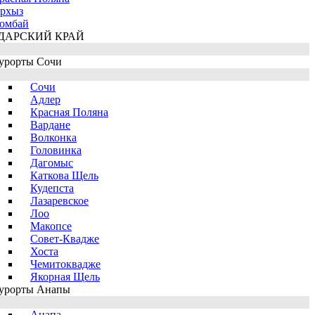
рхыз
омбай
ДАРСКИЙ КРАЙ
урорты Сочи
Сочи
Адлер
Красная Поляна
Вардане
Волконка
Головинка
Дагомыс
Каткова Щель
Кудепста
Лазаревское
Лоо
Макопсе
Совет-Квадже
Хоста
Чемитоквадже
Якорная Щель
урорты Анапы
Анапа