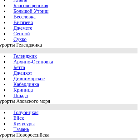
Благовещенская
Большой Утриш
Веселовка
Витязево
Джемете
Сенной
Сукко
урорты Геленджика
Геленджик
Архипо-Осиповка
Бетта
Джанхот
Дивноморское
Кабардинка
Криница
Пшада
урорты Азовского моря
Голубицкая
Ейск
Кучугуры
Тамань
урорты Новороссийска