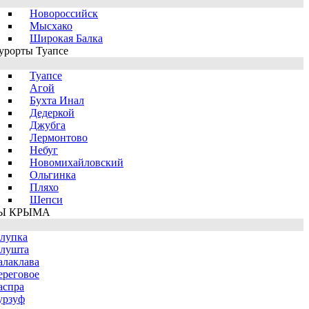
Новороссийск
Мысхако
Широкая Балка
урорты Туапсе
Туапсе
Агой
Бухта Инал
Дедеркой
Джубга
Лермонтово
Небуг
Новомихайловский
Ольгинка
Пляхо
Шепси
Ы КРЫМА
лупка
лушта
алаклава
ереговое
аспра
урзуф