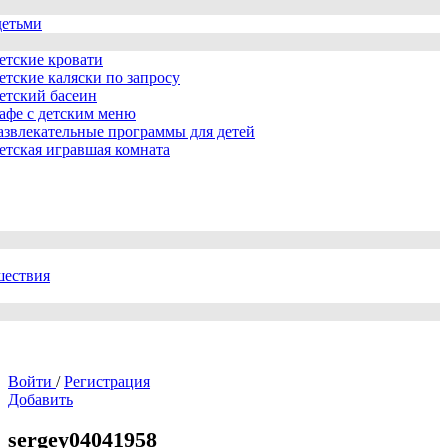
детьми
етские кровати
етские каляски по запросу
етский басеин
афе с детским меню
азвлекательные программы для детей
етская игравшая комната
шествия
Войти
/
Регистрация
Добавить
sergey04041958