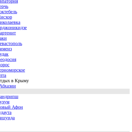
впатория
ерчь
октебель
исхор
иколаевка
рджоникидзе
артенит
аки
евастополь
имеиз
удак
еодосия
орос
ерноморское
лта
тдых в Крыму
Абхазии
андрипш
ухум
овый Афон
удаута
ицунда