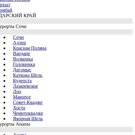
рхыз
омбай
ДАРСКИЙ КРАЙ
урорты Сочи
Сочи
Адлер
Красная Поляна
Вардане
Волконка
Головинка
Дагомыс
Каткова Щель
Кудепста
Лазаревское
Лоо
Макопсе
Совет-Квадже
Хоста
Чемитоквадже
Якорная Щель
урорты Анапы
Анапа