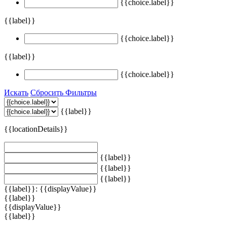
{{choice.label}}
{{label}}
{{choice.label}}
{{label}}
{{choice.label}}
Искать
Сбросить Фильтры
{{label}}
{{locationDetails}}
{{label}}
{{label}}
{{label}}
{{label}}: {{displayValue}}
{{label}}
{{displayValue}}
{{label}}