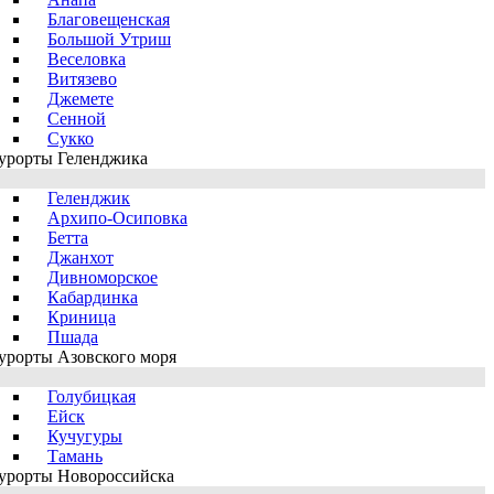
Благовещенская
Большой Утриш
Веселовка
Витязево
Джемете
Сенной
Сукко
урорты Геленджика
Геленджик
Архипо-Осиповка
Бетта
Джанхот
Дивноморское
Кабардинка
Криница
Пшада
урорты Азовского моря
Голубицкая
Ейск
Кучугуры
Тамань
урорты Новороссийска