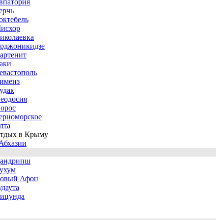
впатория
ерчь
октебель
исхор
иколаевка
рджоникидзе
артенит
аки
евастополь
имеиз
удак
еодосия
орос
ерноморское
лта
тдых в Крыму
Абхазии
андрипш
ухум
овый Афон
удаута
ицунда