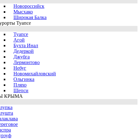
Новороссийск
Мысхако
Широкая Балка
урорты Туапсе
Туапсе
Агой
Бухта Инал
Дедеркой
Джубга
Лермонтово
Небуг
Новомихайловский
Ольгинка
Пляхо
Шепси
Ы КРЫМА
лупка
лушта
алаклава
ереговое
аспра
урзуф