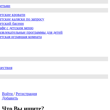
детьми
етские кровати
етские каляски по запросу
етский басеин
афе с детским меню
азвлекательные программы для детей
етская игравшая комната
шествия
Войти
/
Регистрация
Добавить
Что Вы ищите?