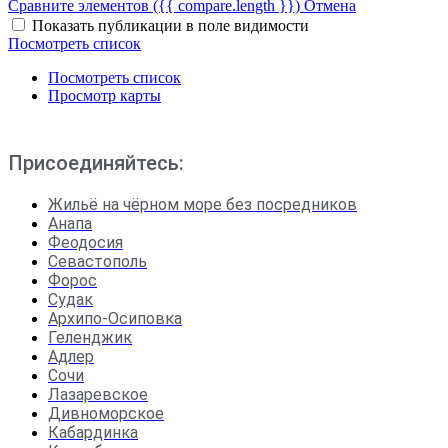
Сравните элементов
({{ compare.length }})
Отмена
Показать публикации в поле видимости
Посмотреть список
Посмотреть список
Просмотр карты
Присоединяйтесь:
Жильё на чёрном море без посредников
Анапа
Феодосия
Севастополь
Форос
Судак
Архипо-Осиповка
Геленджик
Адлер
Сочи
Лазаревское
Дивноморское
Кабардинка