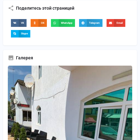
Поделитесь этой страницей
VK
OK
WhatsApp
Telegram
Email
Skype
Галерея