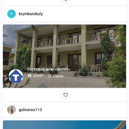
krymkanikuly
Гостевой дом «Servin»
32447
Судак
gulnarau113