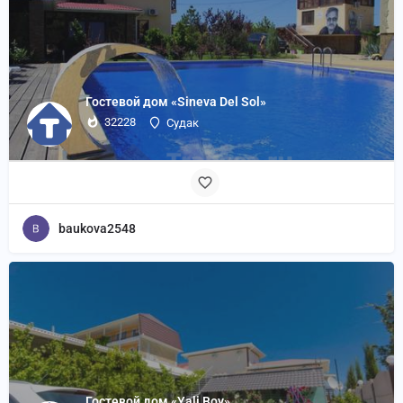
Гостевой дом «Sineva Del Sol»
32228
Судак
baukova2548
Гостевой дом «Yali Boy»