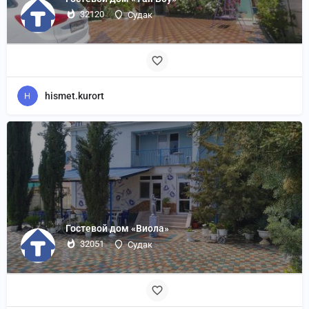
32120
Судак
hismet.kurort
Гостевой дом «Виола»
32051
Судак