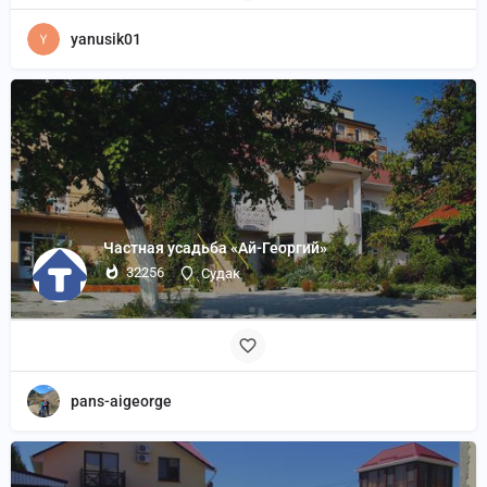
yanusik01
Частная усадьба «Ай-Георгий»
32256
Судак
pans-aigeorge