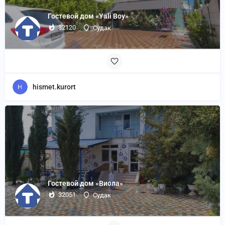
Гостевой дом «Yali Boy»
32120
Судак
hismet.kurort
Гостевой дом «Виола»
32051
Судак