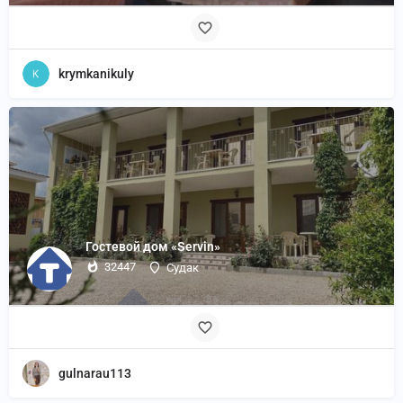
krymkanikuly
Гостевой дом «Servin»
32447
Судак
gulnarau113