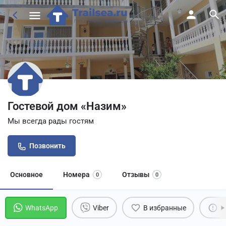
Гостевой дом «Назим»
Мы всегда рады гостям
Позвонить
Основное
Номера
Отзывы
0
0
WhatsApp
Viber
В избранные
П