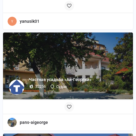
yanusik01
Частная усадьба «Ай-Георгий»
32256
Судак
pans-aigeorge