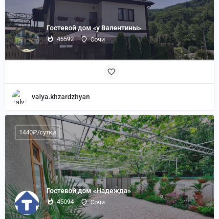
Гостевой дом «у Валентины»
45592
Сочи
valya.khzardzhyan
1440₽/сутки
Гостевой дом «Надежда»
45094
Сочи