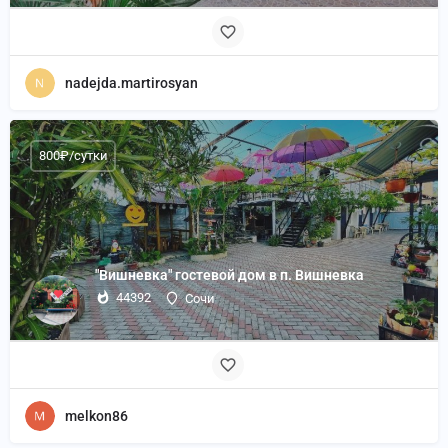
nadejda.martirosyan
800₽/сутки
"Вишневка" гостевой дом в п. Вишневка
44392
Сочи
melkon86