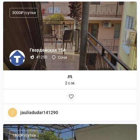
3000₽/сутки
Гвардейская 15А
41250
Сочи
2 с.м.
jauliadudar141290
1800₽/сутки