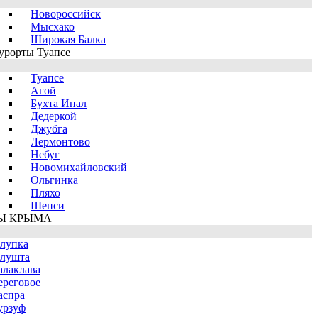
Новороссийск
Мысхако
Широкая Балка
урорты Туапсе
Туапсе
Агой
Бухта Инал
Дедеркой
Джубга
Лермонтово
Небуг
Новомихайловский
Ольгинка
Пляхо
Шепси
Ы КРЫМА
лупка
лушта
алаклава
ереговое
аспра
урзуф