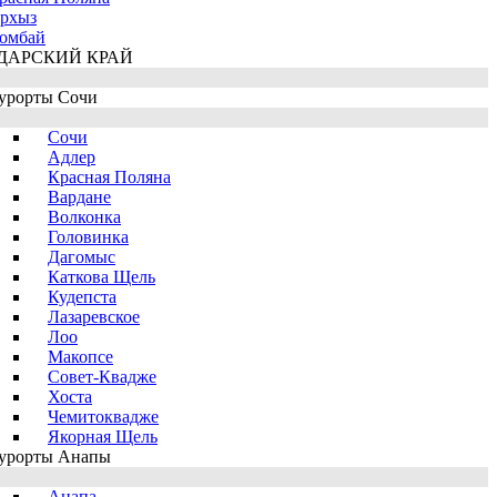
рхыз
омбай
ДАРСКИЙ КРАЙ
урорты Сочи
Сочи
Адлер
Красная Поляна
Вардане
Волконка
Головинка
Дагомыс
Каткова Щель
Кудепста
Лазаревское
Лоо
Макопсе
Совет-Квадже
Хоста
Чемитоквадже
Якорная Щель
урорты Анапы
Анапа