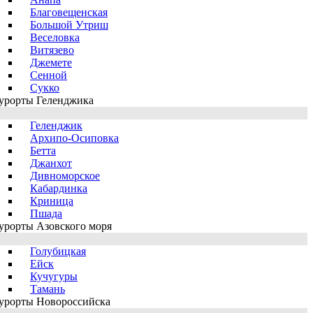
Благовещенская
Большой Утриш
Веселовка
Витязево
Джемете
Сенной
Сукко
урорты Геленджика
Геленджик
Архипо-Осиповка
Бетта
Джанхот
Дивноморское
Кабардинка
Криница
Пшада
урорты Азовского моря
Голубицкая
Ейск
Кучугуры
Тамань
урорты Новороссийска