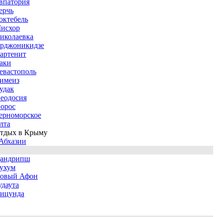
впатория
ерчь
октебель
исхор
иколаевка
рджоникидзе
артенит
аки
евастополь
имеиз
удак
еодосия
орос
ерноморское
лта
тдых в Крыму
Абхазии
андрипш
ухум
овый Афон
удаута
ицунда