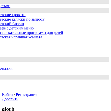
детьми
етские кровати
етские каляски по запросу
етский басеин
афе с детским меню
азвлекательные программы для детей
етская игравшая комната
шествия
Войти
/
Регистрация
Добавить
giorb