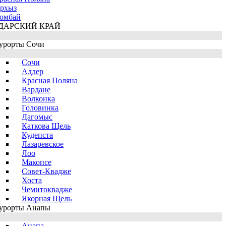
рхыз
омбай
ДАРСКИЙ КРАЙ
урорты Сочи
Сочи
Адлер
Красная Поляна
Вардане
Волконка
Головинка
Дагомыс
Каткова Щель
Кудепста
Лазаревское
Лоо
Макопсе
Совет-Квадже
Хоста
Чемитоквадже
Якорная Щель
урорты Анапы
Анапа