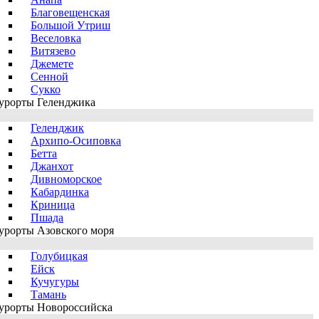
Благовещенская
Большой Утриш
Веселовка
Витязево
Джемете
Сенной
Сукко
урорты Геленджика
Геленджик
Архипо-Осиповка
Бетта
Джанхот
Дивноморское
Кабардинка
Криница
Пшада
урорты Азовского моря
Голубицкая
Ейск
Кучугуры
Тамань
урорты Новороссийска