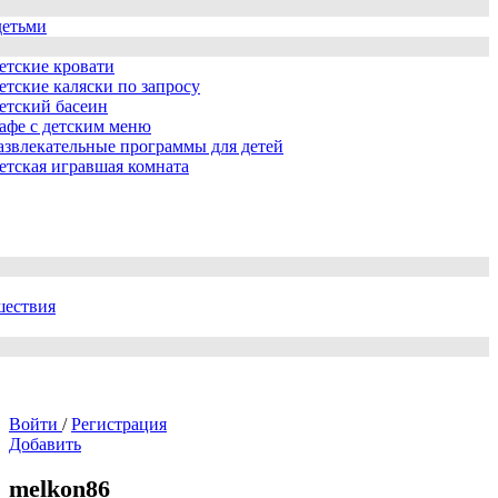
детьми
етские кровати
етские каляски по запросу
етский басеин
афе с детским меню
азвлекательные программы для детей
етская игравшая комната
шествия
Войти
/
Регистрация
Добавить
melkon86