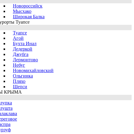
Новороссийск
Мысхако
Широкая Балка
урорты Туапсе
Туапсе
Агой
Бухта Инал
Дедеркой
Джубга
Лермонтово
Небуг
Новомихайловский
Ольгинка
Пляхо
Шепси
Ы КРЫМА
лупка
лушта
алаклава
ереговое
аспра
урзуф