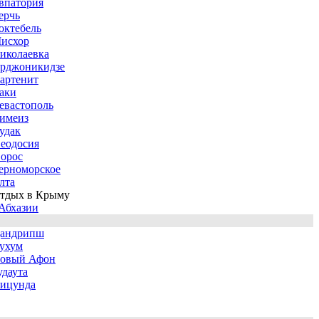
впатория
ерчь
октебель
исхор
иколаевка
рджоникидзе
артенит
аки
евастополь
имеиз
удак
еодосия
орос
ерноморское
лта
тдых в Крыму
Абхазии
андрипш
ухум
овый Афон
удаута
ицунда