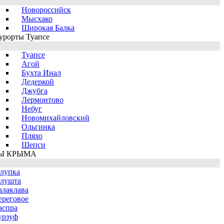
Новороссийск
Мысхако
Широкая Балка
урорты Туапсе
Туапсе
Агой
Бухта Инал
Дедеркой
Джубга
Лермонтово
Небуг
Новомихайловский
Ольгинка
Пляхо
Шепси
Ы КРЫМА
лупка
лушта
алаклава
ереговое
аспра
урзуф