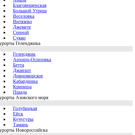
Благовещенская
Большой Утриш
Веселовка
Витязево
Джемете
Сенной
Сукко
урорты Геленджика
Геленджик
Архипо-Осиповка
Бетта
Джанхот
Дивноморское
Кабардинка
Криница
Пшада
урорты Азовского моря
Голубицкая
Ейск
Кучугуры
Тамань
урорты Новороссийска