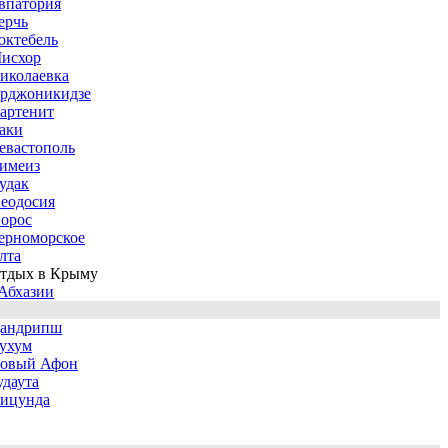
впатория
ерчь
октебель
исхор
иколаевка
рджоникидзе
артенит
аки
евастополь
имеиз
удак
еодосия
орос
ерноморское
лта
тдых в Крыму
Абхазии
андрипш
ухум
овый Афон
удаута
ицунда