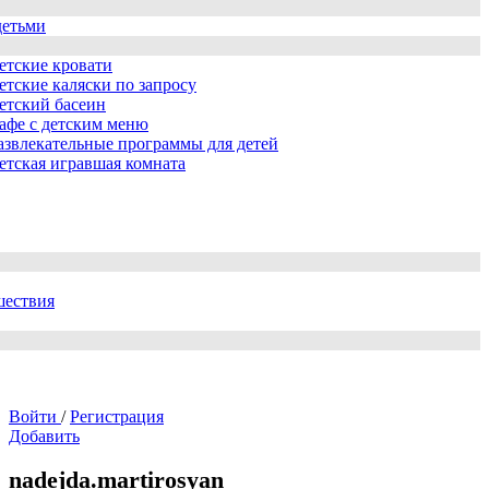
детьми
етские кровати
етские каляски по запросу
етский басеин
афе с детским меню
азвлекательные программы для детей
етская игравшая комната
шествия
Войти
/
Регистрация
Добавить
nadejda.martirosyan