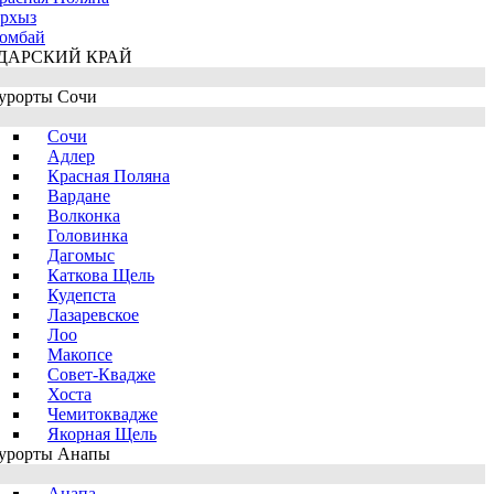
рхыз
омбай
ДАРСКИЙ КРАЙ
урорты Сочи
Сочи
Адлер
Красная Поляна
Вардане
Волконка
Головинка
Дагомыс
Каткова Щель
Кудепста
Лазаревское
Лоо
Макопсе
Совет-Квадже
Хоста
Чемитоквадже
Якорная Щель
урорты Анапы
Анапа