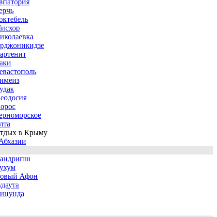
впатория
ерчь
октебель
исхор
иколаевка
рджоникидзе
артенит
аки
евастополь
имеиз
удак
еодосия
орос
ерноморское
лта
тдых в Крыму
Абхазии
андрипш
ухум
овый Афон
удаута
ицунда