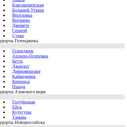
Благовещенская
Большой Утриш
Веселовка
Витязево
Джемете
Сенной
Сукко
урорты Геленджика
Геленджик
Архипо-Осиповка
Бетта
Джанхот
Дивноморское
Кабардинка
Криница
Пшада
урорты Азовского моря
Голубицкая
Ейск
Кучугуры
Тамань
урорты Новороссийска