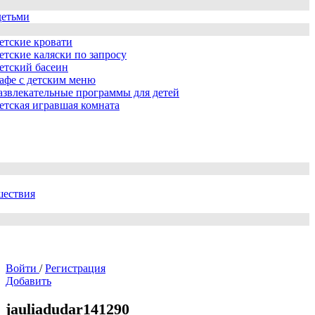
детьми
етские кровати
етские каляски по запросу
етский басеин
афе с детским меню
азвлекательные программы для детей
етская игравшая комната
шествия
Войти
/
Регистрация
Добавить
jauliadudar141290