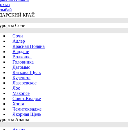
рхыз
омбай
ДАРСКИЙ КРАЙ
урорты Сочи
Сочи
Адлер
Красная Поляна
Вардане
Волконка
Головинка
Дагомыс
Каткова Щель
Кудепста
Лазаревское
Лоо
Макопсе
Совет-Квадже
Хоста
Чемитоквадже
Якорная Щель
урорты Анапы
Анапа