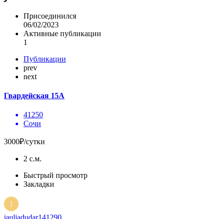
Присоединился
06/02/2023
Активные публикации
1
Публикации
prev
next
Гвардейская 15А
41250
Сочи
3000₽/сутки
2 с.м.
Быстрый просмотр
Закладки
jauliadudar141290