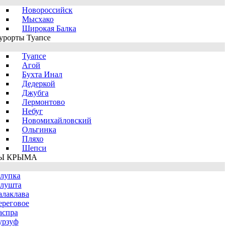
Новороссийск
Мысхако
Широкая Балка
урорты Туапсе
Туапсе
Агой
Бухта Инал
Дедеркой
Джубга
Лермонтово
Небуг
Новомихайловский
Ольгинка
Пляхо
Шепси
Ы КРЫМА
лупка
лушта
алаклава
ереговое
аспра
урзуф