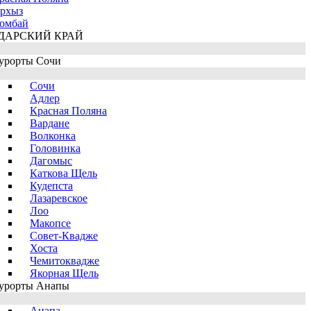
рхыз
омбай
ДАРСКИЙ КРАЙ
урорты Сочи
Сочи
Адлер
Красная Поляна
Вардане
Волконка
Головинка
Дагомыс
Каткова Щель
Кудепста
Лазаревское
Лоо
Макопсе
Совет-Квадже
Хоста
Чемитоквадже
Якорная Щель
урорты Анапы
Анапа