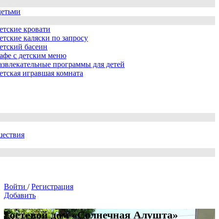
детьми
етские кровати
етские каляски по запросу
етский басеин
афе с детским меню
азвлекательные программы для детей
етская игравшая комната
шествия
Войти
/
Регистрация
Добавить
Гостевой дом «Солнечная Алушта»