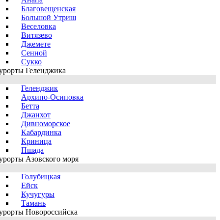
Благовещенская
Большой Утриш
Веселовка
Витязево
Джемете
Сенной
Сукко
урорты Геленджика
Геленджик
Архипо-Осиповка
Бетта
Джанхот
Дивноморское
Кабардинка
Криница
Пшада
урорты Азовского моря
Голубицкая
Ейск
Кучугуры
Тамань
урорты Новороссийска