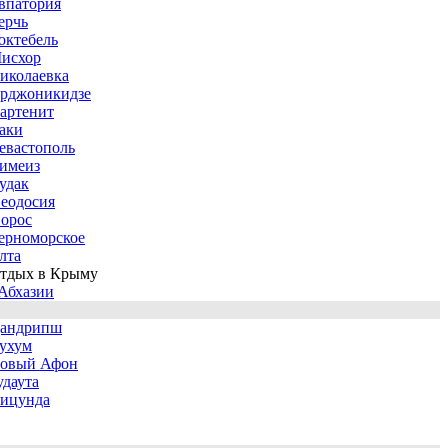
впатория
ерчь
октебель
исхор
иколаевка
рджоникидзе
артенит
аки
евастополь
имеиз
удак
еодосия
орос
ерноморское
лта
тдых в Крыму
Абхазии
андрипш
ухум
овый Афон
удаута
ицунда