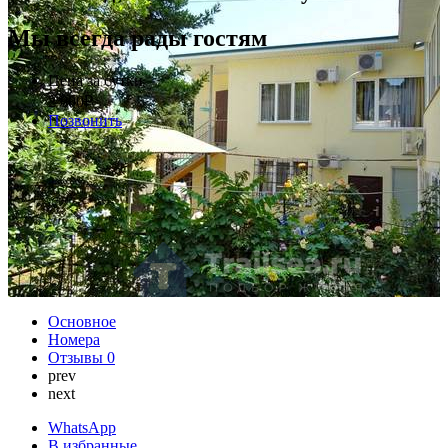
Мы всегда рады гостям
Цена за сутки
2 000
₽
Позвонить
Основное
Номера
Отзывы
0
prev
next
WhatsApp
В избранные