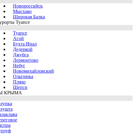
Новороссийск
Мысхако
Широкая Балка
урорты Туапсе
Туапсе
Агой
Бухта Инал
Дедеркой
Джубга
Лермонтово
Небуг
Новомихайловский
Ольгинка
Пляхо
Шепси
Ы КРЫМА
лупка
лушта
алаклава
ереговое
аспра
урзуф