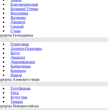
Благовещенская
Большой Утриш
Веселовка
Витязево
Джемете
Сенной
Сукко
урорты Геленджика
Геленджик
Архипо-Осиповка
Бетта
Джанхот
Дивноморское
Кабардинка
Криница
Пшада
урорты Азовского моря
Голубицкая
Ейск
Кучугуры
Тамань
урорты Новороссийска