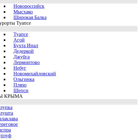
Новороссийск
Мысхако
Широкая Балка
урорты Туапсе
Туапсе
Агой
Бухта Инал
Дедеркой
Джубга
Лермонтово
Небуг
Новомихайловский
Ольгинка
Пляхо
Шепси
Ы КРЫМА
лупка
лушта
алаклава
ереговое
аспра
урзуф