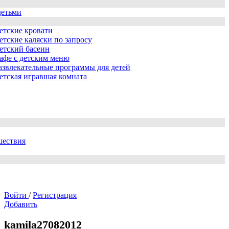
детьми
етские кровати
етские каляски по запросу
етский басеин
афе с детским меню
азвлекательные программы для детей
етская игравшая комната
шествия
Войти
/
Регистрация
Добавить
kamila27082012