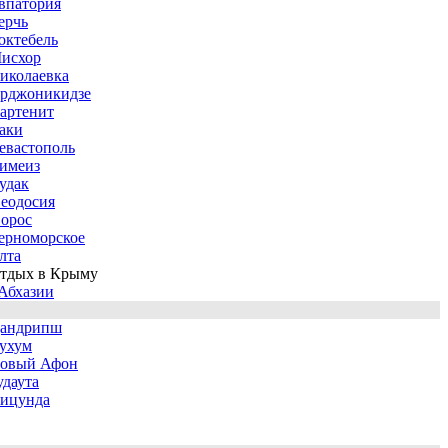
впатория
ерчь
октебель
исхор
иколаевка
рджоникидзе
артенит
аки
евастополь
имеиз
удак
еодосия
орос
ерноморское
лта
тдых в Крыму
Абхазии
андрипш
ухум
овый Афон
удаута
ицунда