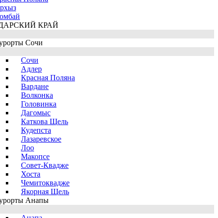
рхыз
омбай
ДАРСКИЙ КРАЙ
урорты Сочи
Сочи
Адлер
Красная Поляна
Вардане
Волконка
Головинка
Дагомыс
Каткова Щель
Кудепста
Лазаревское
Лоо
Макопсе
Совет-Квадже
Хоста
Чемитоквадже
Якорная Щель
урорты Анапы
Анапа