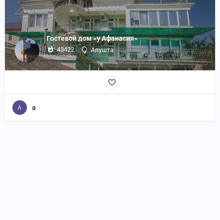
Гостевой дом «у Афанасия»
43422
Алушта
a