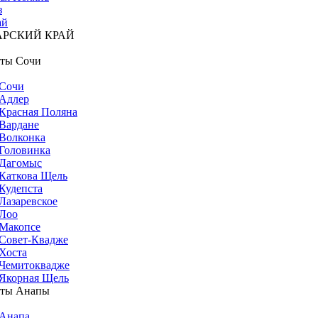
з
ай
АРСКИЙ КРАЙ
ты Сочи
Сочи
Адлер
Красная Поляна
Вардане
Волконка
Головинка
Дагомыс
Каткова Щель
Кудепста
Лазаревское
Лоо
Макопсе
Совет-Квадже
Хоста
Чемитоквадже
Якорная Щель
рты Анапы
Анапа