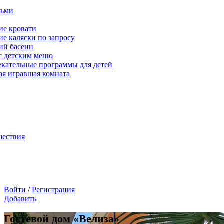
тьми
ие кровати
ие каляски по запросу
ий басеин
с детским меню
екательные программы для детей
ая игравшая комната
шествия
Войти
/
Регистрация
Добавить
Гостевой дом «Велиза»