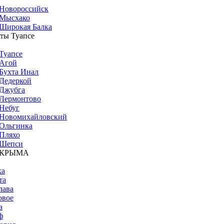
Новороссийск
Мысхако
Широкая Балка
ты Туапсе
Туапсе
Агой
Бухта Инал
Дедеркой
Джубга
Лермонтово
Небуг
Новомихайловский
Ольгинка
Пляхо
Шепси
 КРЫМА
ка
та
лава
овое
а
ф