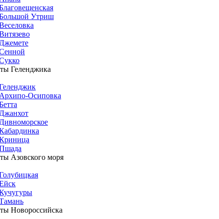
Благовещенская
Большой Утриш
Веселовка
Витязево
Джемете
Сенной
Сукко
ты Геленджика
Геленджик
Архипо-Осиповка
Бетта
Джанхот
Дивноморское
Кабардинка
Криница
Пшада
ты Азовского моря
Голубицкая
Ейск
Кучугуры
Тамань
ты Новороссийска