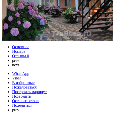
Основное
Номера
Отзывы
0
prev
next
WhatsApp
Viber
В избранные
Пожаловаться
Построить маршрут
Позвонить
Оставить отзыв
Поделиться
prev