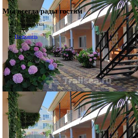
Мы всегда рады гостям
Цена за сутки
1 400
₽
Позвонить