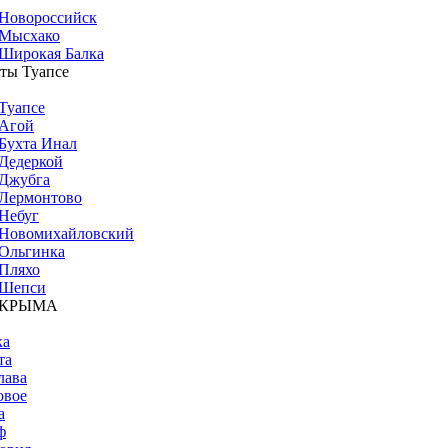
Новороссийск
Мысхако
Широкая Балка
ты Туапсе
Туапсе
Агой
Бухта Инал
Дедеркой
Джубга
Лермонтово
Небуг
Новомихайловский
Ольгинка
Пляхо
Шепси
 КРЫМА
ка
та
лава
овое
а
ф