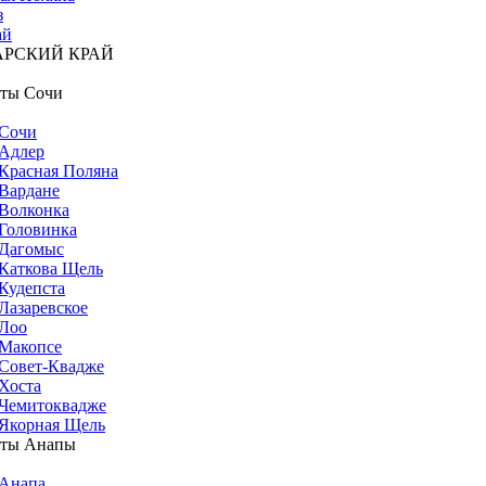
з
ай
АРСКИЙ КРАЙ
ты Сочи
Сочи
Адлер
Красная Поляна
Вардане
Волконка
Головинка
Дагомыс
Каткова Щель
Кудепста
Лазаревское
Лоо
Макопсе
Совет-Квадже
Хоста
Чемитоквадже
Якорная Щель
рты Анапы
Анапа