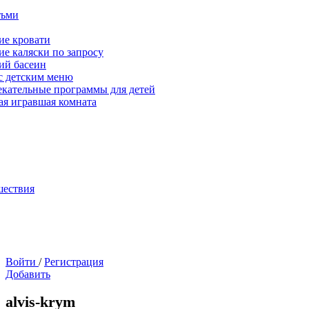
тьми
ие кровати
ие каляски по запросу
ий басеин
с детским меню
екательные программы для детей
ая игравшая комната
шествия
Войти
/
Регистрация
Добавить
alvis-krym