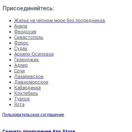
Присоединяйтесь:
Жильё на чёрном море без посредников
Анапа
Феодосия
Севастополь
Форос
Судак
Архипо-Осиповка
Геленджик
Адлер
Сочи
Лазаревское
Дивноморское
Кабардинка
Коктебель
Туапсе
Ялта
Пользовательское соглашение
Скачать приложение App Store