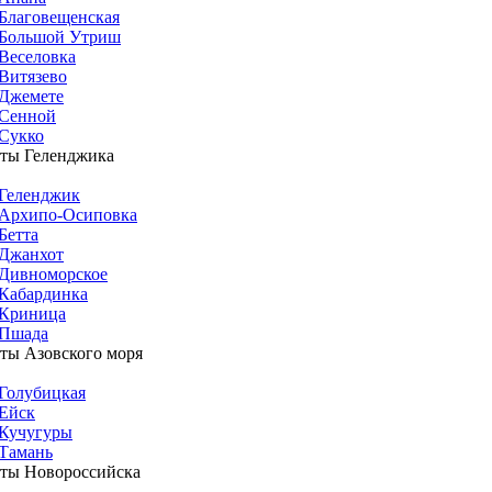
Благовещенская
Большой Утриш
Веселовка
Витязево
Джемете
Сенной
Сукко
ты Геленджика
Геленджик
Архипо-Осиповка
Бетта
Джанхот
Дивноморское
Кабардинка
Криница
Пшада
ты Азовского моря
Голубицкая
Ейск
Кучугуры
Тамань
ты Новороссийска