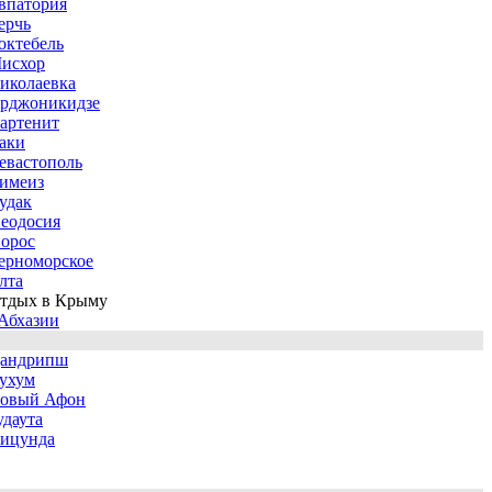
впатория
ерчь
октебель
исхор
иколаевка
рджоникидзе
артенит
аки
евастополь
имеиз
удак
еодосия
орос
ерноморское
лта
тдых в Крыму
Абхазии
андрипш
ухум
овый Афон
удаута
ицунда