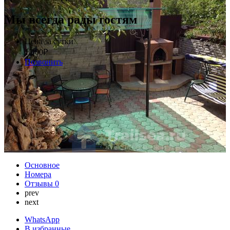
Мы всегда рады гостям
Цена за сутки
1 000
₽
Позвонить
Основное
Номера
Отзывы
0
prev
next
WhatsApp
В избранные