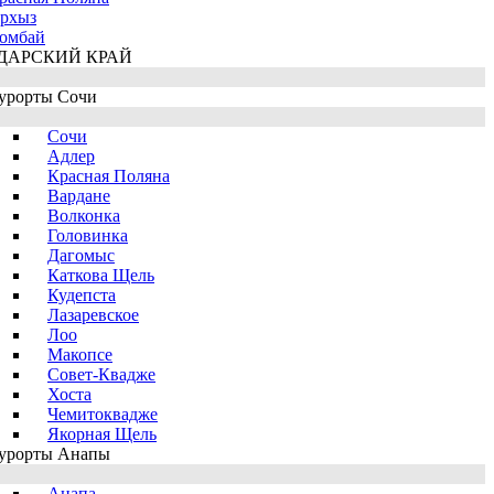
рхыз
омбай
ДАРСКИЙ КРАЙ
урорты Сочи
Сочи
Адлер
Красная Поляна
Вардане
Волконка
Головинка
Дагомыс
Каткова Щель
Кудепста
Лазаревское
Лоо
Макопсе
Совет-Квадже
Хоста
Чемитоквадже
Якорная Щель
урорты Анапы
Анапа