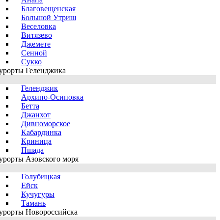
Благовещенская
Большой Утриш
Веселовка
Витязево
Джемете
Сенной
Сукко
урорты Геленджика
Геленджик
Архипо-Осиповка
Бетта
Джанхот
Дивноморское
Кабардинка
Криница
Пшада
урорты Азовского моря
Голубицкая
Ейск
Кучугуры
Тамань
урорты Новороссийска