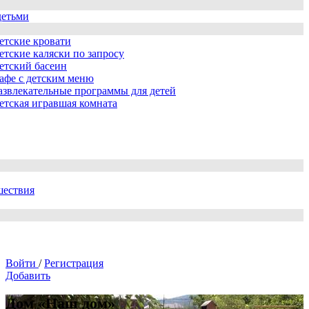
детьми
етские кровати
етские каляски по запросу
етский басеин
афе с детским меню
азвлекательные программы для детей
етская игравшая комната
шествия
Войти
/
Регистрация
Добавить
Дом «Наш дом»