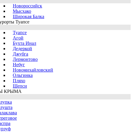
Новороссийск
Мысхако
Широкая Балка
урорты Туапсе
Туапсе
Агой
Бухта Инал
Дедеркой
Джубга
Лермонтово
Небуг
Новомихайловский
Ольгинка
Пляхо
Шепси
Ы КРЫМА
лупка
лушта
алаклава
ереговое
аспра
урзуф