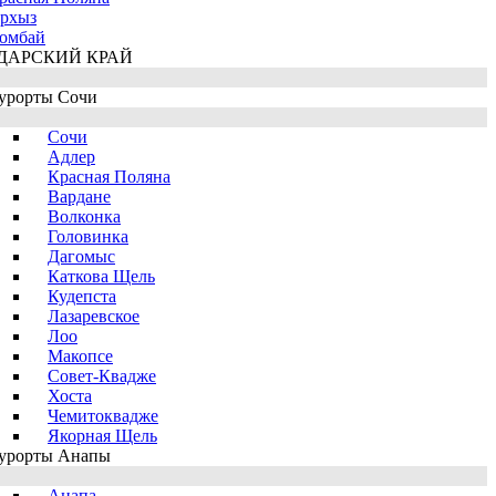
рхыз
омбай
ДАРСКИЙ КРАЙ
урорты Сочи
Сочи
Адлер
Красная Поляна
Вардане
Волконка
Головинка
Дагомыс
Каткова Щель
Кудепста
Лазаревское
Лоо
Макопсе
Совет-Квадже
Хоста
Чемитоквадже
Якорная Щель
урорты Анапы
Анапа