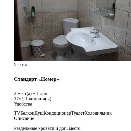
5 фото
Стандарт «Номер»
2
мест(а) +
1
доп.
17
м²,
1
комната(ы)
Удобства
TV
Балкон
Душ
Кондиционер
Туалет
Холодильник
Описание
Раздельные кровати и доп. место