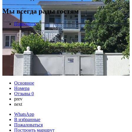
Мы всегда рады гостям
Позвонить
Основное
Номера
Отзывы
0
prev
next
WhatsApp
В избранные
Пожаловаться
Построить маршрут