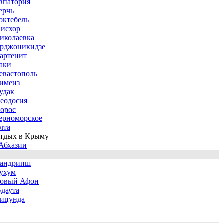
впатория
ерчь
октебель
исхор
иколаевка
рджоникидзе
артенит
аки
евастополь
имеиз
удак
еодосия
орос
ерноморское
лта
тдых в Крыму
Абхазии
андрипш
ухум
овый Афон
удаута
ицунда