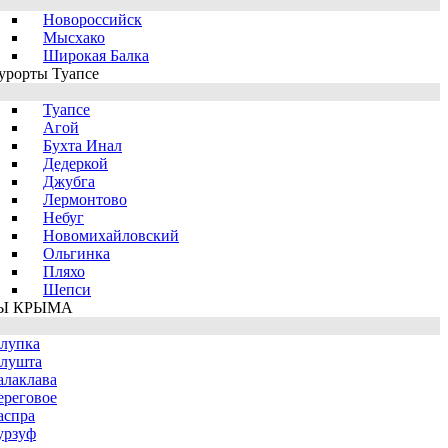
Новороссийск
Мысхако
Широкая Балка
урорты Туапсе
Туапсе
Агой
Бухта Инал
Дедеркой
Джубга
Лермонтово
Небуг
Новомихайловский
Ольгинка
Пляхо
Шепси
Ы КРЫМА
лупка
лушта
алаклава
ереговое
аспра
урзуф