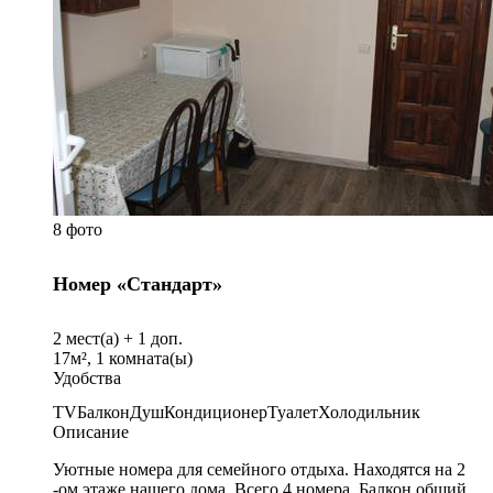
8 фото
Номер «Стандарт»
2
мест(а) +
1
доп.
17
м²,
1
комната(ы)
Удобства
TV
Балкон
Душ
Кондиционер
Туалет
Холодильник
Описание
Уютные номера для семейного отдыха. Находятся на 2
-ом этаже нашего дома. Всего 4 номера. Балкон общий