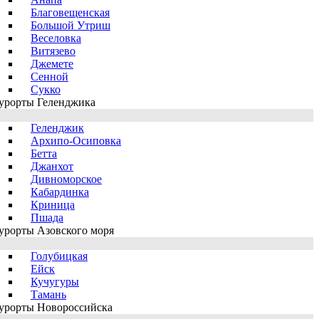
Благовещенская
Большой Утриш
Веселовка
Витязево
Джемете
Сенной
Сукко
урорты Геленджика
Геленджик
Архипо-Осиповка
Бетта
Джанхот
Дивноморское
Кабардинка
Криница
Пшада
урорты Азовского моря
Голубицкая
Ейск
Кучугуры
Тамань
урорты Новороссийска