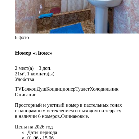
6 фото
Номер «Люкс»
2
мест(а) +
3
доп.
21
м²,
1
комната(ы)
Удобства
TV
Балкон
Душ
Кондиционер
Туалет
Холодильник
Описание
Просторный и уютный номер в пастельных тонах
с панорамным остеклением и выходом на террасу.
в наличии 6 номеров.Одинаковые.
Цены на 2026 год
Даты периода
01.06 - 15.06