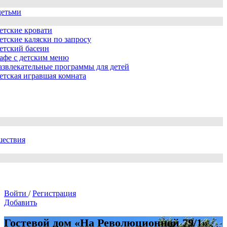
детьми
етские кровати
етские каляски по запросу
етский басеин
афе с детским меню
азвлекательные программы для детей
етская игравшая комната
шествия
Войти
/
Регистрация
Добавить
Гостевой дом «На Революционной 79/1»