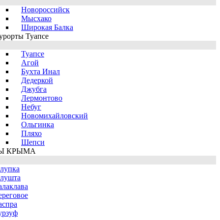
Новороссийск
Мысхако
Широкая Балка
урорты Туапсе
Туапсе
Агой
Бухта Инал
Дедеркой
Джубга
Лермонтово
Небуг
Новомихайловский
Ольгинка
Пляхо
Шепси
Ы КРЫМА
лупка
лушта
алаклава
ереговое
аспра
урзуф