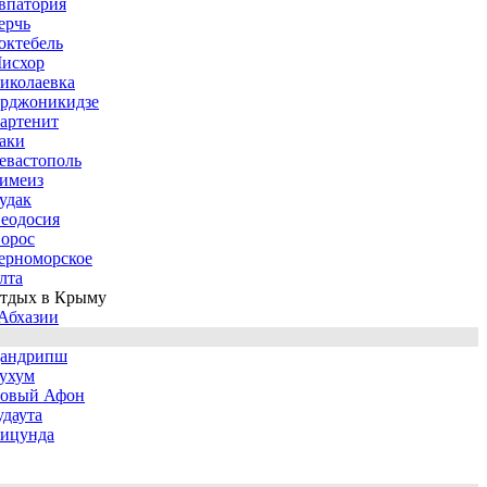
впатория
ерчь
октебель
исхор
иколаевка
рджоникидзе
артенит
аки
евастополь
имеиз
удак
еодосия
орос
ерноморское
лта
тдых в Крыму
Абхазии
андрипш
ухум
овый Афон
удаута
ицунда