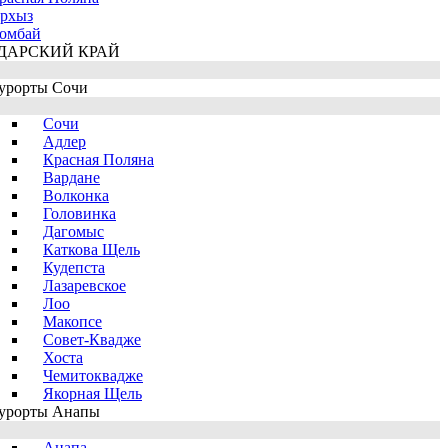
рхыз
омбай
ДАРСКИЙ КРАЙ
урорты Сочи
Сочи
Адлер
Красная Поляна
Вардане
Волконка
Головинка
Дагомыс
Каткова Щель
Кудепста
Лазаревское
Лоо
Макопсе
Совет-Квадже
Хоста
Чемитоквадже
Якорная Щель
урорты Анапы
Анапа