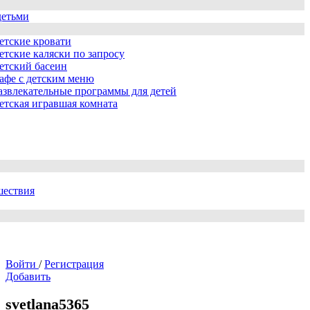
детьми
етские кровати
етские каляски по запросу
етский басеин
афе с детским меню
азвлекательные программы для детей
етская игравшая комната
шествия
Войти
/
Регистрация
Добавить
svetlana5365