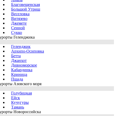
Благовещенская
Большой Утриш
Веселовка
Витязево
Джемете
Сенной
Сукко
урорты Геленджика
Геленджик
Архипо-Осиповка
Бетта
Джанхот
Дивноморское
Кабардинка
Криница
Пшада
урорты Азовского моря
Голубицкая
Ейск
Кучугуры
Тамань
урорты Новороссийска