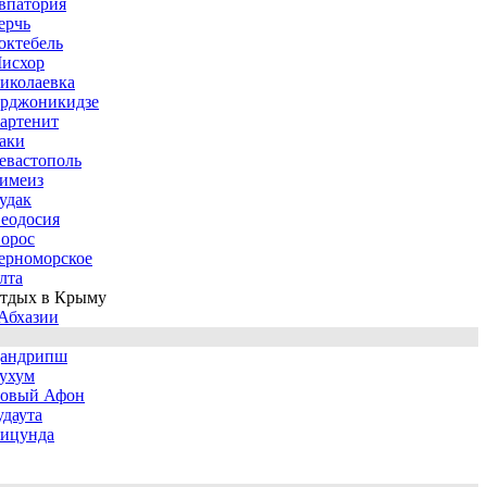
впатория
ерчь
октебель
исхор
иколаевка
рджоникидзе
артенит
аки
евастополь
имеиз
удак
еодосия
орос
ерноморское
лта
тдых в Крыму
Абхазии
андрипш
ухум
овый Афон
удаута
ицунда