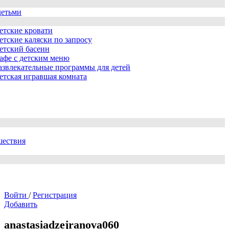
детьми
етские кровати
етские каляски по запросу
етский басеин
афе с детским меню
азвлекательные программы для детей
етская игравшая комната
шествия
Войти
/
Регистрация
Добавить
anastasiadzejranova060