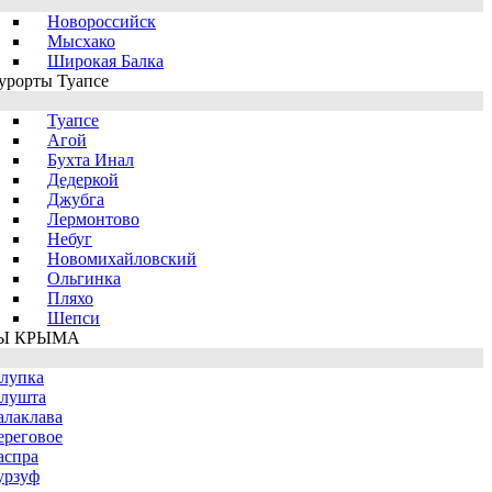
Новороссийск
Мысхако
Широкая Балка
урорты Туапсе
Туапсе
Агой
Бухта Инал
Дедеркой
Джубга
Лермонтово
Небуг
Новомихайловский
Ольгинка
Пляхо
Шепси
Ы КРЫМА
лупка
лушта
алаклава
ереговое
аспра
урзуф