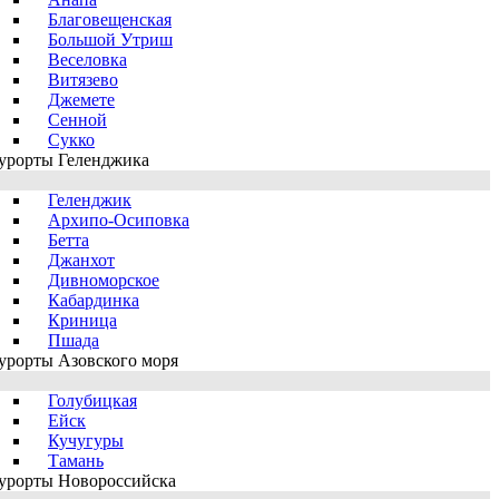
Благовещенская
Большой Утриш
Веселовка
Витязево
Джемете
Сенной
Сукко
урорты Геленджика
Геленджик
Архипо-Осиповка
Бетта
Джанхот
Дивноморское
Кабардинка
Криница
Пшада
урорты Азовского моря
Голубицкая
Ейск
Кучугуры
Тамань
урорты Новороссийска