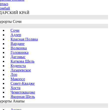
рхыз
омбай
ДАРСКИЙ КРАЙ
урорты Сочи
Сочи
Адлер
Красная Поляна
Вардане
Волконка
Головинка
Дагомыс
Каткова Щель
Кудепста
Лазаревское
Лоо
Макопсе
Совет-Квадже
Хоста
Чемитоквадже
Якорная Щель
урорты Анапы
Анапа