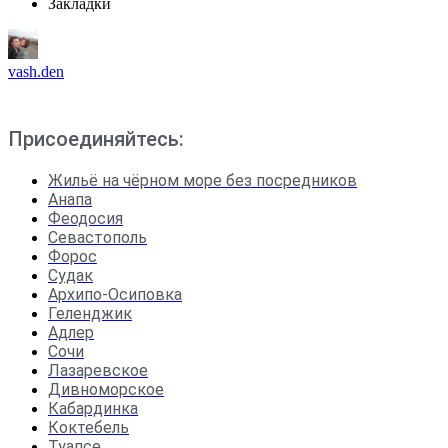
Закладки
vash.den
Присоединяйтесь:
Жильё на чёрном море без посредников
Анапа
Феодосия
Севастополь
Форос
Судак
Архипо-Осиповка
Геленджик
Адлер
Сочи
Лазаревское
Дивноморское
Кабардинка
Коктебель
Туапсе