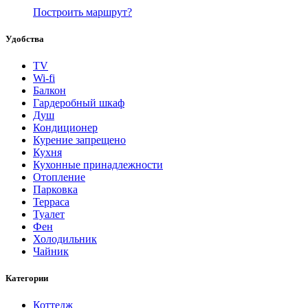
Построить маршрут?
Удобства
TV
Wi-fi
Балкон
Гардеробный шкаф
Душ
Кондиционер
Курение запрещено
Кухня
Кухонные принадлежности
Отопление
Парковка
Терраса
Туалет
Фен
Холодильник
Чайник
Категории
Коттедж