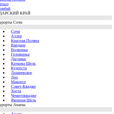
рхыз
омбай
ДАРСКИЙ КРАЙ
урорты Сочи
Сочи
Адлер
Красная Поляна
Вардане
Волконка
Головинка
Дагомыс
Каткова Щель
Кудепста
Лазаревское
Лоо
Макопсе
Совет-Квадже
Хоста
Чемитоквадже
Якорная Щель
урорты Анапы
Анапа