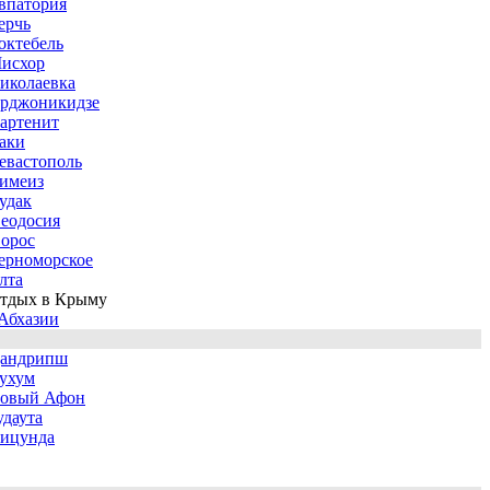
впатория
ерчь
октебель
исхор
иколаевка
рджоникидзе
артенит
аки
евастополь
имеиз
удак
еодосия
орос
ерноморское
лта
тдых в Крыму
Абхазии
андрипш
ухум
овый Афон
удаута
ицунда