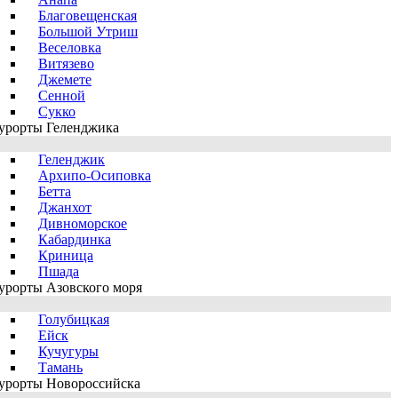
Благовещенская
Большой Утриш
Веселовка
Витязево
Джемете
Сенной
Сукко
урорты Геленджика
Геленджик
Архипо-Осиповка
Бетта
Джанхот
Дивноморское
Кабардинка
Криница
Пшада
урорты Азовского моря
Голубицкая
Ейск
Кучугуры
Тамань
урорты Новороссийска