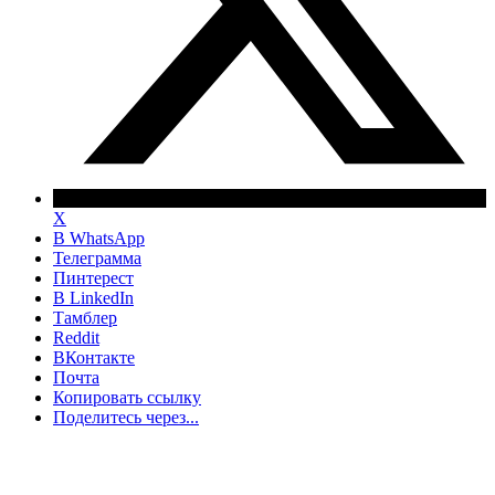
X
В WhatsApp
Телеграмма
Пинтерест
В LinkedIn
Тамблер
Reddit
ВКонтакте
Почта
Копировать ссылку
Поделитесь через...