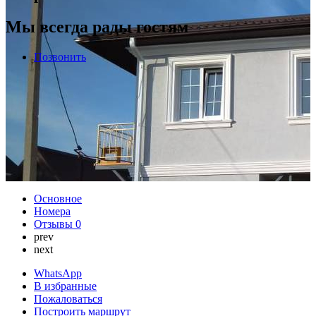
Мы всегда рады гостям
Позвонить
Основное
Номера
Отзывы
0
prev
next
WhatsApp
В избранные
Пожаловаться
Построить маршрут