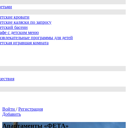
детьми
етские кровати
етские каляски по запросу
етский басеин
афе с детским меню
азвлекательные программы для детей
етская игравшая комната
шествия
Войти
/
Регистрация
Добавить
Апартаменты «ФЕТА»