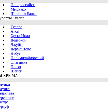
Новороссийск
Мысхако
Широкая Балка
урорты Туапсе
Туапсе
Агой
Бухта Инал
Дедеркой
Джубга
Лермонтово
Небуг
Новомихайловский
Ольгинка
Пляхо
Шепси
Ы КРЫМА
лупка
лушта
алаклава
ереговое
аспра
урзуф