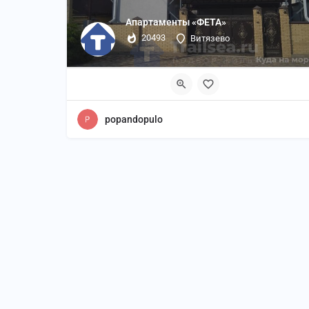
Апартаменты «ФЕТА»
20493
Витязево
popandopulo