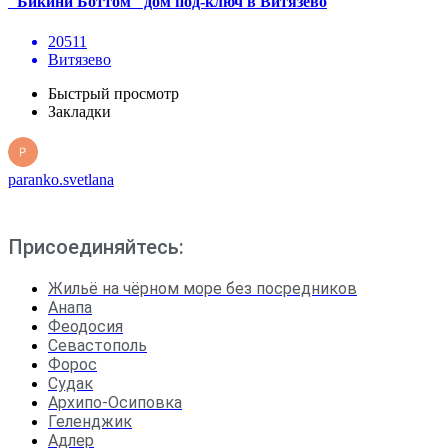
"Бикини Боттом" дом под-ключ в Витязево
20511
Витязево
Быстрый просмотр
Закладки
paranko.svetlana
Присоединяйтесь:
Жильё на чёрном море без посредников
Анапа
Феодосия
Севастополь
Форос
Судак
Архипо-Осиповка
Геленджик
Адлер