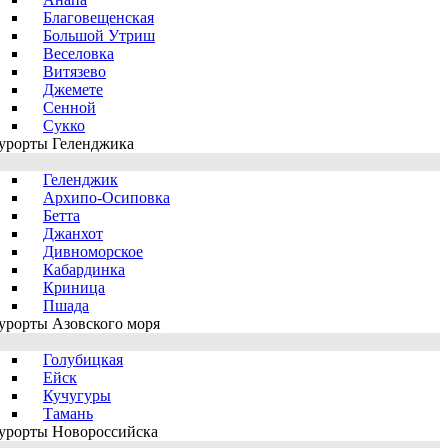
Благовещенская
Большой Утриш
Веселовка
Витязево
Джемете
Сенной
Сукко
урорты Геленджика
Геленджик
Архипо-Осиповка
Бетта
Джанхот
Дивноморское
Кабардинка
Криница
Пшада
урорты Азовского моря
Голубицкая
Ейск
Кучугуры
Тамань
урорты Новороссийска