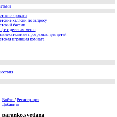
детьми
етские кровати
етские каляски по запросу
етский басеин
афе с детским меню
азвлекательные программы для детей
етская игравшая комната
шествия
Войти
/
Регистрация
Добавить
paranko.svetlana