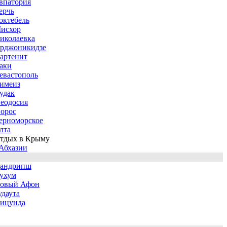
впатория
ерчь
октебель
исхор
иколаевка
рджоникидзе
артенит
аки
евастополь
имеиз
удак
еодосия
орос
ерноморское
лта
тдых в Крыму
Абхазии
андрипш
ухум
овый Афон
удаута
ицунда