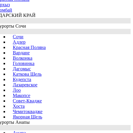
рхыз
омбай
ДАРСКИЙ КРАЙ
урорты Сочи
Сочи
Адлер
Красная Поляна
Вардане
Волконка
Головинка
Дагомыс
Каткова Щель
Кудепста
Лазаревское
Лоо
Макопсе
Совет-Квадже
Хоста
Чемитоквадже
Якорная Щель
урорты Анапы
Анапа