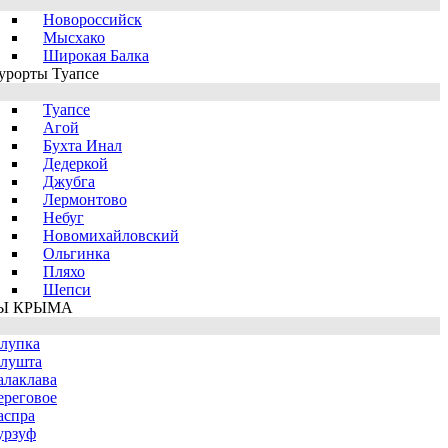
Новороссийск
Мысхако
Широкая Балка
урорты Туапсе
Туапсе
Агой
Бухта Инал
Дедеркой
Джубга
Лермонтово
Небуг
Новомихайловский
Ольгинка
Пляхо
Шепси
Ы КРЫМА
лупка
лушта
алаклава
ереговое
аспра
урзуф