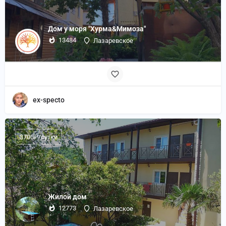
Дом у моря "Хурма&Мимоза"
13484
Лазаревское
ex-specto
3700₽/сутки
Жилой дом
12773
Лазаревское