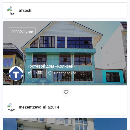
afsochi
2000₽/сутки
Гостевой дом «Колизей»
14551
Лазаревское
mezentzeva-alla2014