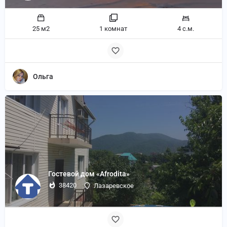
25 м2
1 комнат
4 с.м.
Ольга
Гостевой дом «Afrodita»
38420
Лазаревское