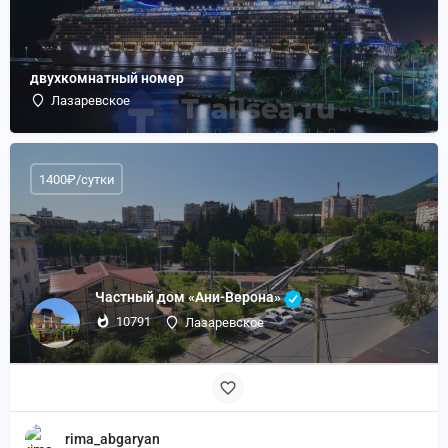
двухкомнатный номер
Лазаревское
1400₽/сутки
Частный дом «Ани-Верона»
10791
Лазаревское
rima_abgaryan