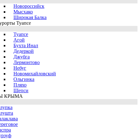
Новороссийск
Мысхако
Широкая Балка
урорты Туапсе
Туапсе
Агой
Бухта Инал
Дедеркой
Джубга
Лермонтово
Небуг
Новомихайловский
Ольгинка
Пляхо
Шепси
Ы КРЫМА
лупка
лушта
алаклава
ереговое
аспра
урзуф