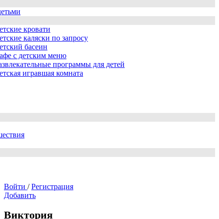
детьми
етские кровати
етские каляски по запросу
етский басеин
афе с детским меню
азвлекательные программы для детей
етская игравшая комната
шествия
Войти
/
Регистрация
Добавить
Виктория