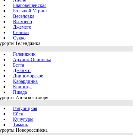
Благовещенская
Большой Утриш
Веселовка
Витязево
Джемете
Сенной
Сукко
урорты Геленджика
Геленджик
Архипо-Осиповка
Бетта
Джанхот
Дивноморское
Кабардинка
Криница
Пшада
урорты Азовского моря
Голубицкая
Ейск
Кучугуры
Тамань
урорты Новороссийска