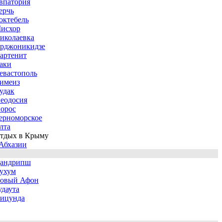
впатория
ерчь
октебель
исхор
иколаевка
рджоникидзе
артенит
аки
евастополь
имеиз
удак
еодосия
орос
ерноморское
лта
тдых в Крыму
Абхазии
андрипш
ухум
овый Афон
удаута
ицунда