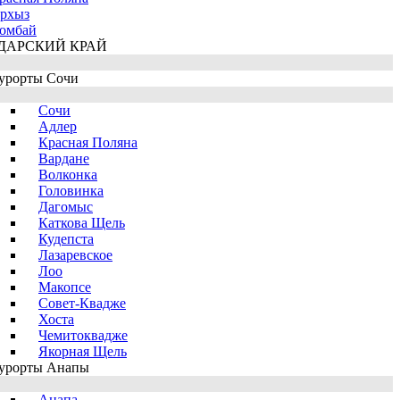
рхыз
омбай
ДАРСКИЙ КРАЙ
урорты Сочи
Сочи
Адлер
Красная Поляна
Вардане
Волконка
Головинка
Дагомыс
Каткова Щель
Кудепста
Лазаревское
Лоо
Макопсе
Совет-Квадже
Хоста
Чемитоквадже
Якорная Щель
урорты Анапы
Анапа