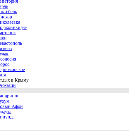
впатория
ерчь
октебель
исхор
иколаевка
рджоникидзе
артенит
аки
евастополь
имеиз
удак
еодосия
орос
ерноморское
лта
тдых в Крыму
Абхазии
андрипш
ухум
овый Афон
удаута
ицунда