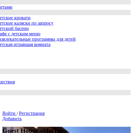
детьми
етские кровати
етские каляски по запросу
етский басеин
афе с детским меню
азвлекательные программы для детей
етская игравшая комната
шествия
Войти
/
Регистрация
Добавить
Guest House «ShoTur»