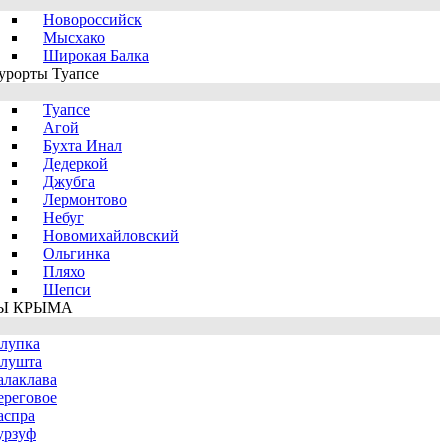
Новороссийск
Мысхако
Широкая Балка
урорты Туапсе
Туапсе
Агой
Бухта Инал
Дедеркой
Джубга
Лермонтово
Небуг
Новомихайловский
Ольгинка
Пляхо
Шепси
Ы КРЫМА
лупка
лушта
алаклава
ереговое
аспра
урзуф