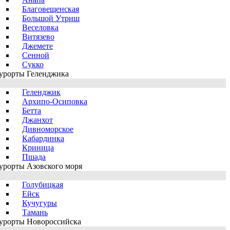
Благовещенская
Большой Утриш
Веселовка
Витязево
Джемете
Сенной
Сукко
урорты Геленджика
Геленджик
Архипо-Осиповка
Бетта
Джанхот
Дивноморское
Кабардинка
Криница
Пшада
урорты Азовского моря
Голубицкая
Ейск
Кучугуры
Тамань
урорты Новороссийска