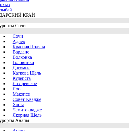
рхыз
омбай
ДАРСКИЙ КРАЙ
урорты Сочи
Сочи
Адлер
Красная Поляна
Вардане
Волконка
Головинка
Дагомыс
Каткова Щель
Кудепста
Лазаревское
Лоо
Макопсе
Совет-Квадже
Хоста
Чемитоквадже
Якорная Щель
урорты Анапы
Анапа