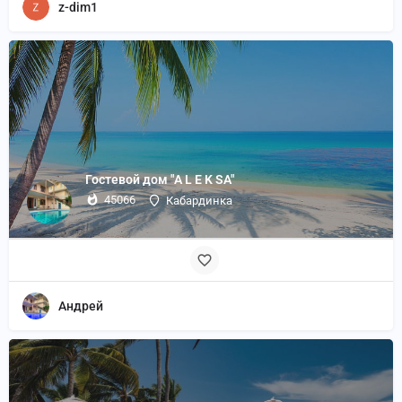
z-dim1
Гостевой дом "A L E K SA"
45066
Кабардинка
Андрей