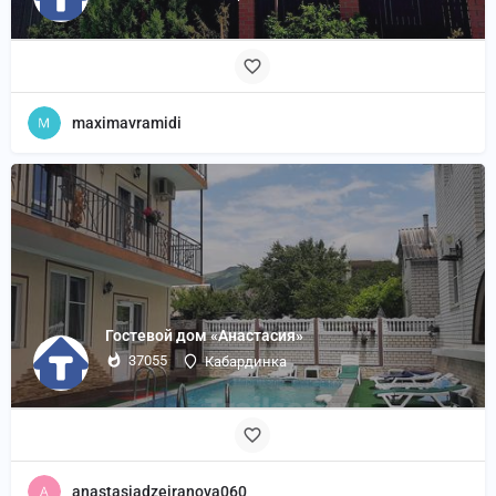
maximavramidi
Гостевой дом «Анастасия»
37055
Кабардинка
anastasiadzejranova060