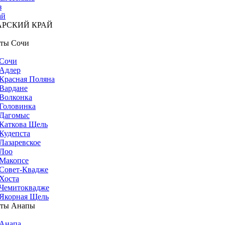
з
ай
АРСКИЙ КРАЙ
ты Сочи
Сочи
Адлер
Красная Поляна
Вардане
Волконка
Головинка
Дагомыс
Каткова Щель
Кудепста
Лазаревское
Лоо
Макопсе
Совет-Квадже
Хоста
Чемитоквадже
Якорная Щель
рты Анапы
Анапа