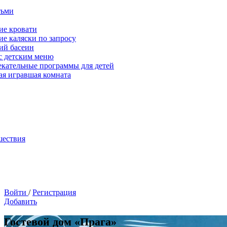
тьми
ие кровати
ие каляски по запросу
ий басеин
с детским меню
екательные программы для детей
ая игравшая комната
шествия
Войти
/
Регистрация
Добавить
Гостевой дом «Прага»