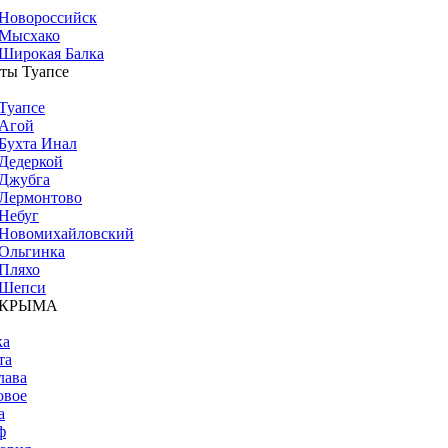
Новороссийск
Мысхако
Широкая Балка
ты Туапсе
Туапсе
Агой
Бухта Инал
Дедеркой
Джубга
Лермонтово
Небуг
Новомихайловский
Ольгинка
Пляхо
Шепси
 КРЫМА
ка
та
лава
овое
а
ф