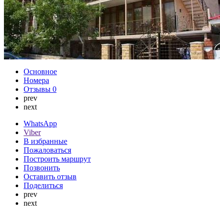
Основное
Номера
Отзывы
0
prev
next
WhatsApp
Viber
В избранные
Пожаловаться
Построить маршрут
Позвонить
Оставить отзыв
Поделиться
prev
next