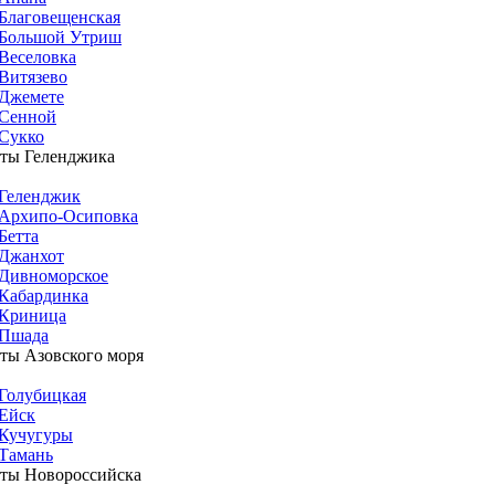
Благовещенская
Большой Утриш
Веселовка
Витязево
Джемете
Сенной
Сукко
ты Геленджика
Геленджик
Архипо-Осиповка
Бетта
Джанхот
Дивноморское
Кабардинка
Криница
Пшада
ты Азовского моря
Голубицкая
Ейск
Кучугуры
Тамань
ты Новороссийска