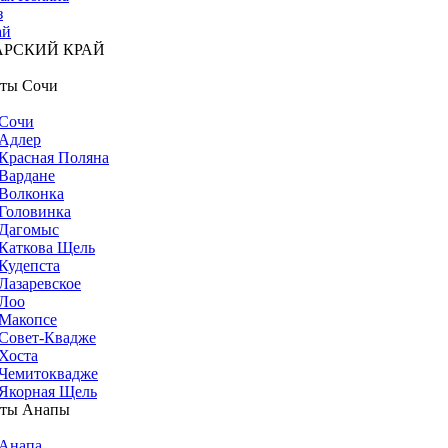
з
ай
АРСКИЙ КРАЙ
ты Сочи
Сочи
Адлер
Красная Поляна
Вардане
Волконка
Головинка
Дагомыс
Каткова Щель
Кудепста
Лазаревское
Лоо
Макопсе
Совет-Квадже
Хоста
Чемитоквадже
Якорная Щель
рты Анапы
Анапа