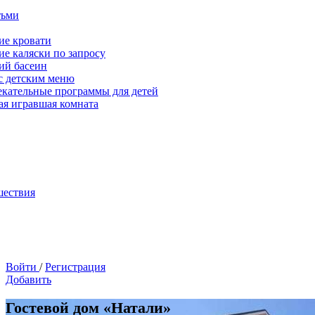
тьми
ие кровати
ие каляски по запросу
ий басеин
с детским меню
екательные программы для детей
ая игравшая комната
шествия
Войти
/
Регистрация
Добавить
Гостевой дом «Натали»