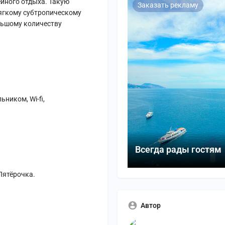
йного отдыха. Такую
Заказать рекламу
ягкому субтропическому
льшому количеству
ником, Wi-fi,
Всегда рады гостям
Пятёрочка.
Автор