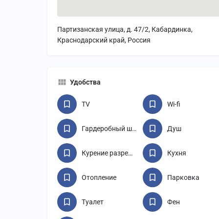
Партизанская улица, д. 47/2, Кабардинка,
Краснодарский край, Россия
Удобства
TV
Wi-fi
Гардеробный шкаф
Душ
Курение разрешено
Кухня
Отопление
Парковка
Туалет
Фен