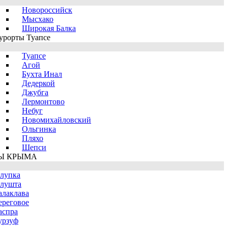
Новороссийск
Мысхако
Широкая Балка
урорты Туапсе
Туапсе
Агой
Бухта Инал
Дедеркой
Джубга
Лермонтово
Небуг
Новомихайловский
Ольгинка
Пляхо
Шепси
Ы КРЫМА
лупка
лушта
алаклава
ереговое
аспра
урзуф