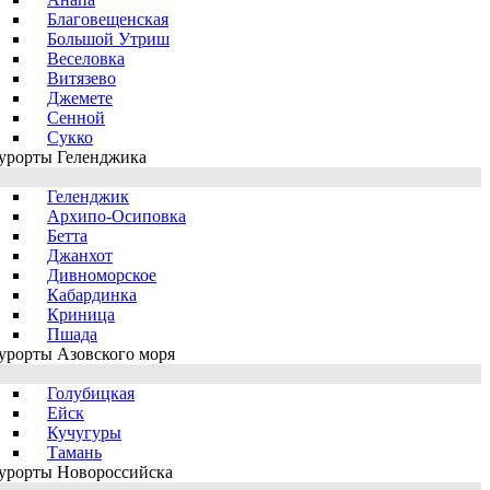
Благовещенская
Большой Утриш
Веселовка
Витязево
Джемете
Сенной
Сукко
урорты Геленджика
Геленджик
Архипо-Осиповка
Бетта
Джанхот
Дивноморское
Кабардинка
Криница
Пшада
урорты Азовского моря
Голубицкая
Ейск
Кучугуры
Тамань
урорты Новороссийска