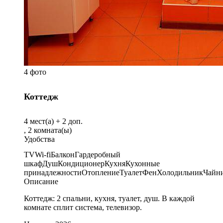
4 фото
Коттедж
4
мест(а) +
2
доп.
,
2
комната(ы)
Удобства
TV
Wi-fi
Балкон
Гардеробный
шкаф
Душ
Кондиционер
Кухня
Кухонные
принадлежности
Отопление
Туалет
Фен
Холодильник
Чайн
Описание
Коттедж: 2 спальни, кухня, туалет, душ. В каждой
комнате сплит система, телевизор.