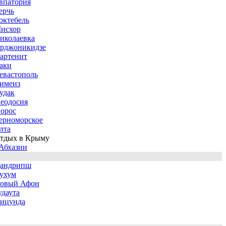
впатория
ерчь
октебель
исхор
иколаевка
рджоникидзе
артенит
аки
евастополь
имеиз
удак
еодосия
орос
ерноморское
лта
тдых в Крыму
Абхазии
андрипш
ухум
овый Афон
удаута
ицунда