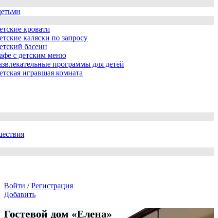
детьми
етские кровати
етские каляски по запросу
етский басеин
афе с детским меню
азвлекательные программы для детей
етская игравшая комната
шествия
Войти
/
Регистрация
Добавить
Гостевой дом «Елена»