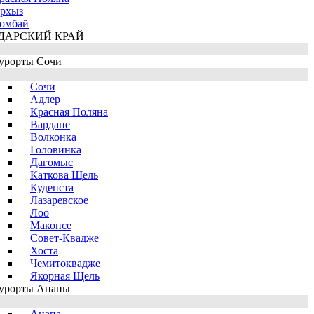
рхыз
омбай
ДАРСКИЙ КРАЙ
урорты Сочи
Сочи
Адлер
Красная Поляна
Вардане
Волконка
Головинка
Дагомыс
Каткова Щель
Кудепста
Лазаревское
Лоо
Макопсе
Совет-Квадже
Хоста
Чемитоквадже
Якорная Щель
урорты Анапы
Анапа