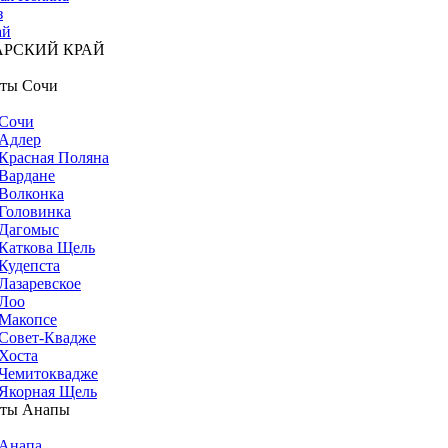
з
ай
АРСКИЙ КРАЙ
ты Сочи
Сочи
Адлер
Красная Поляна
Вардане
Волконка
Головинка
Дагомыс
Каткова Щель
Кудепста
Лазаревское
Лоо
Макопсе
Совет-Квадже
Хоста
Чемитоквадже
Якорная Щель
рты Анапы
Анапа