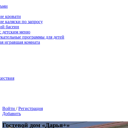
тьми
ие кровати
ие каляски по запросу
ий басеин
с детским меню
екательные программы для детей
ая игравшая комната
шествия
Войти
/
Регистрация
Добавить
Гостевой дом «Дарья+»