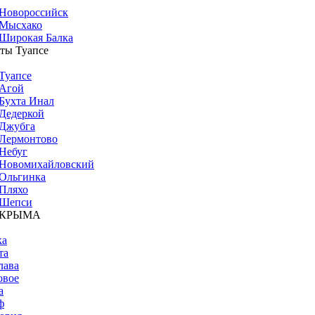
Новороссийск
Мысхако
Широкая Балка
ты Туапсе
Туапсе
Агой
Бухта Инал
Дедеркой
Джубга
Лермонтово
Небуг
Новомихайловский
Ольгинка
Пляхо
Шепси
 КРЫМА
ка
та
лава
овое
а
ф