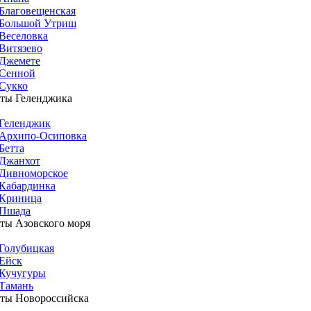
Благовещенская
Большой Утриш
Веселовка
Витязево
Джемете
Сенной
Сукко
ты Геленджика
Геленджик
Архипо-Осиповка
Бетта
Джанхот
Дивноморское
Кабардинка
Криница
Пшада
ты Азовского моря
Голубицкая
Ейск
Кучугуры
Тамань
ты Новороссийска