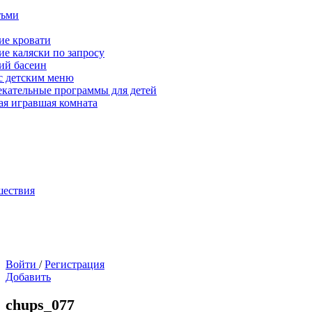
тьми
ие кровати
ие каляски по запросу
ий басеин
с детским меню
екательные программы для детей
ая игравшая комната
шествия
Войти
/
Регистрация
Добавить
chups_077