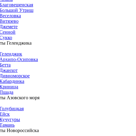
Благовещенская
Большой Утриш
Веселовка
Витязево
Джемете
Сенной
Сукко
ты Геленджика
Геленджик
Архипо-Осиповка
Бетта
Джанхот
Дивноморское
Кабардинка
Криница
Пшада
ты Азовского моря
Голубицкая
Ейск
Кучугуры
Тамань
ты Новороссийска