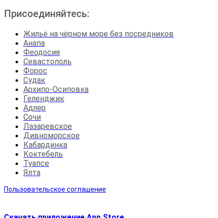
Присоединяйтесь:
Жильё на чёрном море без посредников
Анапа
Феодосия
Севастополь
Форос
Судак
Архипо-Осиповка
Геленджик
Адлер
Сочи
Лазаревское
Дивноморское
Кабардинка
Коктебель
Туапсе
Ялта
Пользовательское соглашение
Скачать приложение App Store