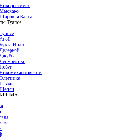
Новороссийск
Мысхако
Широкая Балка
ты Туапсе
Туапсе
Агой
Бухта Инал
Дедеркой
Джубга
Лермонтово
Небуг
Новомихайловский
Ольгинка
Пляхо
Шепси
 КРЫМА
ка
та
лава
овое
а
ф