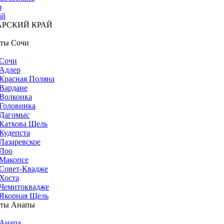
з
ай
АРСКИЙ КРАЙ
ты Сочи
Сочи
Адлер
Красная Поляна
Вардане
Волконка
Головинка
Дагомыс
Каткова Щель
Кудепста
Лазаревское
Лоо
Макопсе
Совет-Квадже
Хоста
Чемитоквадже
Якорная Щель
рты Анапы
Анапа