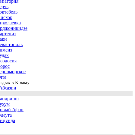
впатория
ерчь
октебель
исхор
иколаевка
рджоникидзе
артенит
аки
евастополь
имеиз
удак
еодосия
орос
ерноморское
лта
тдых в Крыму
Абхазии
андрипш
ухум
овый Афон
удаута
ицунда