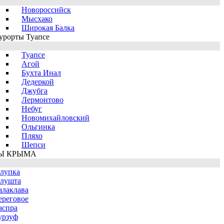
Новороссийск
Мысхако
Широкая Балка
урорты Туапсе
Туапсе
Агой
Бухта Инал
Дедеркой
Джубга
Лермонтово
Небуг
Новомихайловский
Ольгинка
Пляхо
Шепси
Ы КРЫМА
лупка
лушта
алаклава
ереговое
аспра
урзуф