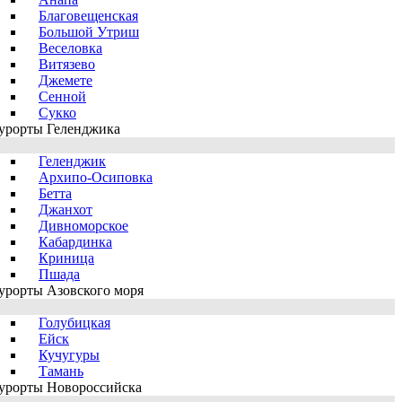
Благовещенская
Большой Утриш
Веселовка
Витязево
Джемете
Сенной
Сукко
урорты Геленджика
Геленджик
Архипо-Осиповка
Бетта
Джанхот
Дивноморское
Кабардинка
Криница
Пшада
урорты Азовского моря
Голубицкая
Ейск
Кучугуры
Тамань
урорты Новороссийска