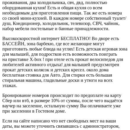
проживания, два холодильника, свч, двд, полностью
оборудованная кухня! Есть и общая кухня со всем
необходимым для приготовления пищи. Так же есть номера
со своей мини-кухней. В каждом номере собственный туалет/
душ, Кондиционер, холодильник, телевизор, СВЧ, чайник,
набор мебели постельные и банные принадлежности.
Высокоскоростной интернет БЕСПЛАТНО! Во дворе есть
БАССЕЙН, зона барбекю, где все желающие могут
приготовить любые блюда на углях! Есть детская игровая зона
для малышей, для подростков есть возможность поиграть
на приставке X-box ! при отеле есть прокат велосипедов для
любителей активного отдыха! для малышей предусмотрен
прокат детских колясок и детских кресел. около дома
бесплатная стоянка для Авто. Для стирки есть большая
стиральная машина, гладильные доски и утюги на всех
этажах.
Бронирование номеров происходит по предоплате на карту
Сбер или втб, в размере 10% от суммы, после чего выдаётся
ваучер на заселение, остальную сумму Вы оплачиваете уже
при заселении в Гостевом доме.
Если на сайте написано что нет свободных мест на ваши
даты, вы можете уточнить связавшись с администратором,