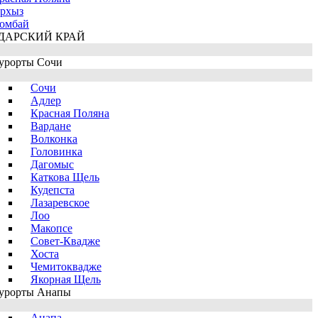
рхыз
омбай
ДАРСКИЙ КРАЙ
урорты Сочи
Сочи
Адлер
Красная Поляна
Вардане
Волконка
Головинка
Дагомыс
Каткова Щель
Кудепста
Лазаревское
Лоо
Макопсе
Совет-Квадже
Хоста
Чемитоквадже
Якорная Щель
урорты Анапы
Анапа