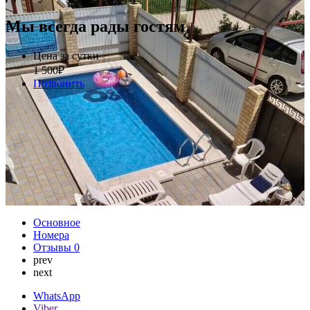
Мы всегда рады гостям
Цена за сутки
1 500
₽
Позвонить
Основное
Номера
Отзывы
0
prev
next
WhatsApp
Viber