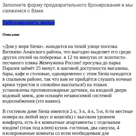
Заполните форму предварительного бронирования и мы
свяжемся с Вами.
Забронировать жилье
Описание
«Дом у моря Siesta». находится на тихой улице поселка
Витязево Анапского района, что выгодно выделяет его среди
других отелей на побережье. в 12 ти минутах от золотисто-
песчаного пляжа Жемчужина России! прогулка до парка
Паралея займёт 25 минут. в шаговой доступности магазины,
бары, кафе и столовые, одновременно с этим Siesta находится
в спальном районе, так что вам не прийдётся слушать ночные
крики туристов и спокойно выспаться!) на этажах
установлены противопожарные датчики, на входной двери
кодовый замок, дом оснащён независимой системой
водоснабжения (это важно).
В гостевом доме Siesta имеются 2-х, 3-х, 4-х, 5-и, 6-ти местные
номера на любой вкус и кошелёк) с высоким уровнем
комфорта, есть 4-х комнатные апартаменты с отдельным
входом! (этаж под ключ) кухня- гостиная, два санузла, 4
изолированные комнаты со всем необходимым для