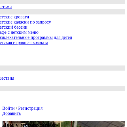
детьми
етские кровати
етские каляски по запросу
етский басеин
афе с детским меню
азвлекательные программы для детей
етская игравшая комната
шествия
Войти
/
Регистрация
Добавить
Дом у моря «Siesta»