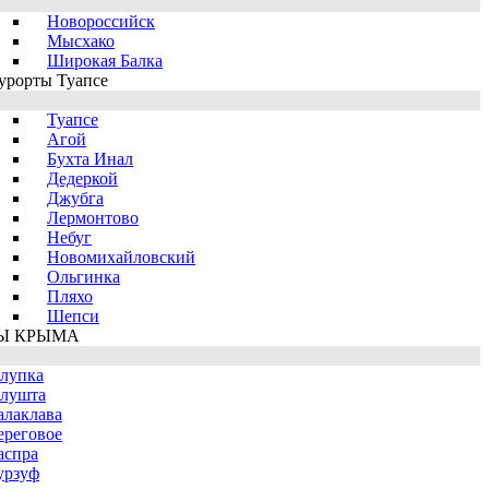
Новороссийск
Мысхако
Широкая Балка
урорты Туапсе
Туапсе
Агой
Бухта Инал
Дедеркой
Джубга
Лермонтово
Небуг
Новомихайловский
Ольгинка
Пляхо
Шепси
Ы КРЫМА
лупка
лушта
алаклава
ереговое
аспра
урзуф