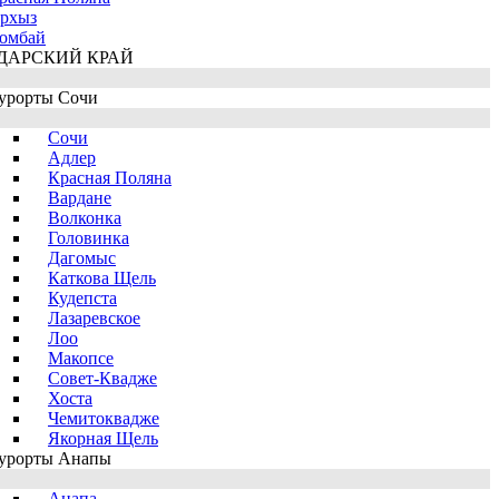
рхыз
омбай
ДАРСКИЙ КРАЙ
урорты Сочи
Сочи
Адлер
Красная Поляна
Вардане
Волконка
Головинка
Дагомыс
Каткова Щель
Кудепста
Лазаревское
Лоо
Макопсе
Совет-Квадже
Хоста
Чемитоквадже
Якорная Щель
урорты Анапы
Анапа