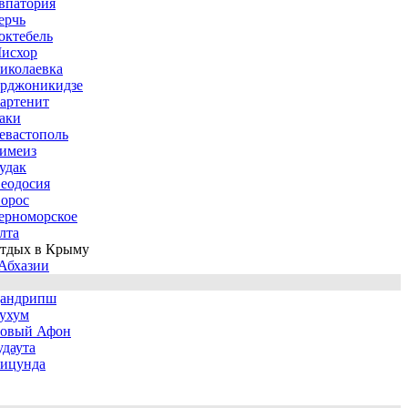
впатория
ерчь
октебель
исхор
иколаевка
рджоникидзе
артенит
аки
евастополь
имеиз
удак
еодосия
орос
ерноморское
лта
тдых в Крыму
Абхазии
андрипш
ухум
овый Афон
удаута
ицунда