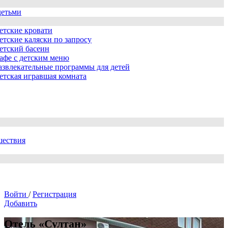
детьми
етские кровати
етские каляски по запросу
етский басеин
афе с детским меню
азвлекательные программы для детей
етская игравшая комната
шествия
Войти
/
Регистрация
Добавить
Отель «Султан»