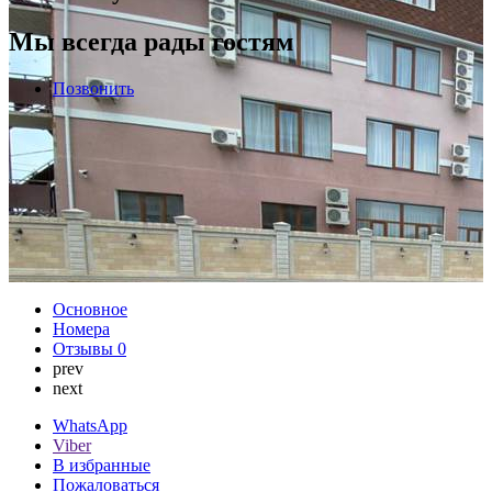
Мы всегда рады гостям
Позвонить
Основное
Номера
Отзывы
0
prev
next
WhatsApp
Viber
В избранные
Пожаловаться