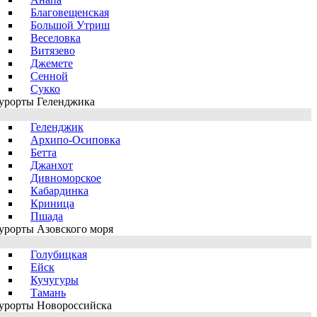
Благовещенская
Большой Утриш
Веселовка
Витязево
Джемете
Сенной
Сукко
урорты Геленджика
Геленджик
Архипо-Осиповка
Бетта
Джанхот
Дивноморское
Кабардинка
Криница
Пшада
урорты Азовского моря
Голубицкая
Ейск
Кучугуры
Тамань
урорты Новороссийска