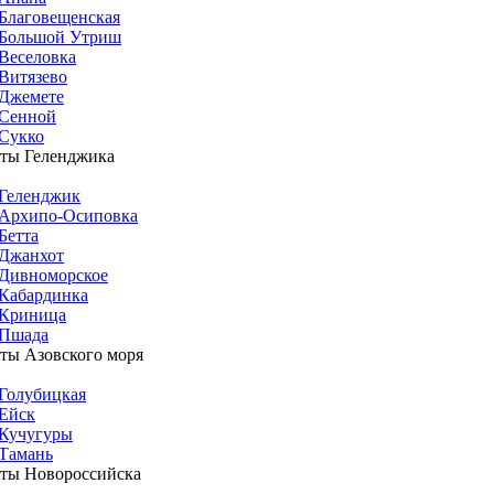
Благовещенская
Большой Утриш
Веселовка
Витязево
Джемете
Сенной
Сукко
ты Геленджика
Геленджик
Архипо-Осиповка
Бетта
Джанхот
Дивноморское
Кабардинка
Криница
Пшада
ты Азовского моря
Голубицкая
Ейск
Кучугуры
Тамань
ты Новороссийска