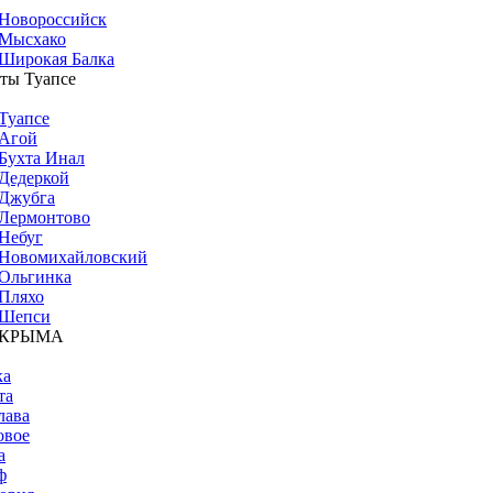
Новороссийск
Мысхако
Широкая Балка
ты Туапсе
Туапсе
Агой
Бухта Инал
Дедеркой
Джубга
Лермонтово
Небуг
Новомихайловский
Ольгинка
Пляхо
Шепси
 КРЫМА
ка
та
лава
овое
а
ф