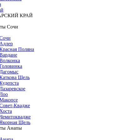
з
ай
АРСКИЙ КРАЙ
ты Сочи
Сочи
Адлер
Красная Поляна
Вардане
Волконка
Головинка
Дагомыс
Каткова Щель
Кудепста
Лазаревское
Лоо
Макопсе
Совет-Квадже
Хоста
Чемитоквадже
Якорная Щель
рты Анапы
Анапа