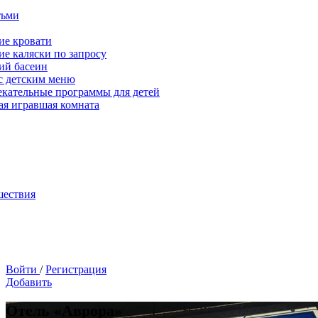
тьми
ие кровати
ие каляски по запросу
ий басеин
с детским меню
екательные программы для детей
ая игравшая комната
шествия
Войти
/
Регистрация
Добавить
Отель «Аврора»