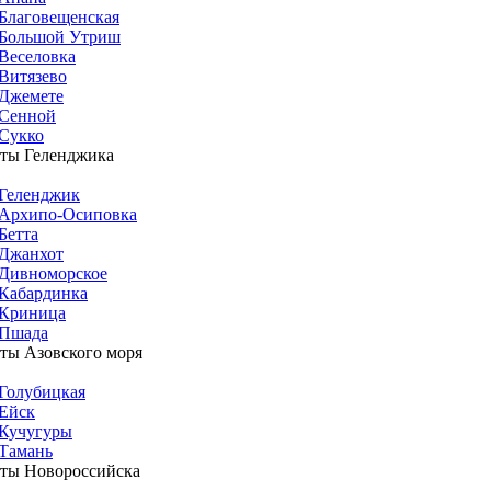
Благовещенская
Большой Утриш
Веселовка
Витязево
Джемете
Сенной
Сукко
ты Геленджика
Геленджик
Архипо-Осиповка
Бетта
Джанхот
Дивноморское
Кабардинка
Криница
Пшада
ты Азовского моря
Голубицкая
Ейск
Кучугуры
Тамань
ты Новороссийска