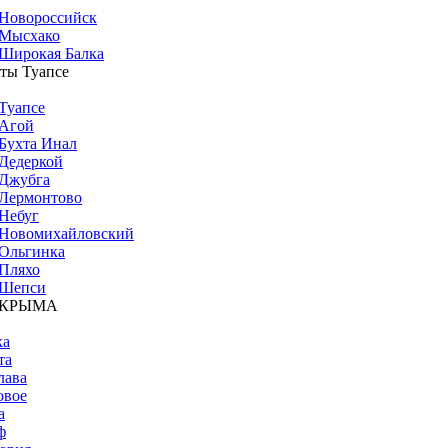
Новороссийск
Мысхако
Широкая Балка
ты Туапсе
Туапсе
Агой
Бухта Инал
Дедеркой
Джубга
Лермонтово
Небуг
Новомихайловский
Ольгинка
Пляхо
Шепси
 КРЫМА
ка
та
лава
овое
а
ф