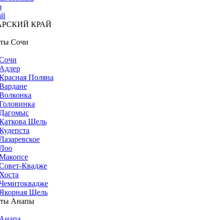
з
ай
АРСКИЙ КРАЙ
ты Сочи
Сочи
Адлер
Красная Поляна
Вардане
Волконка
Головинка
Дагомыс
Каткова Щель
Кудепста
Лазаревское
Лоо
Макопсе
Совет-Квадже
Хоста
Чемитоквадже
Якорная Щель
рты Анапы
Анапа