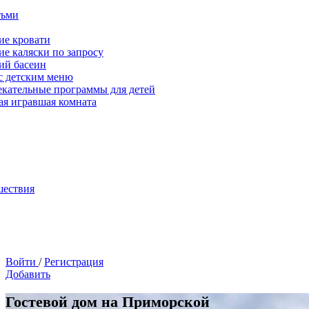
тьми
ие кровати
ие каляски по запросу
ий басеин
с детским меню
екательные программы для детей
ая игравшая комната
шествия
Войти
/
Регистрация
Добавить
Гостевой дом на Приморской