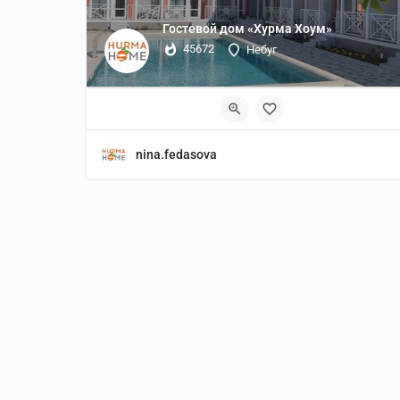
Гостевой дом «Хурма Хоум»
45672
Небуг
nina.fedasova