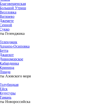
Благовещенская
Большой Утриш
Веселовка
Витязево
Джемете
Сенной
Сукко
ты Геленджика
Геленджик
Архипо-Осиповка
Бетта
Джанхот
Дивноморское
Кабардинка
Криница
Пшада
ты Азовского моря
Голубицкая
Ейск
Кучугуры
Тамань
ты Новороссийска