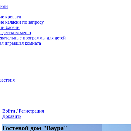
тьми
ие кровати
ие каляски по запросу
ий басеин
с детским меню
екательные программы для детей
ая игравшая комната
шествия
Войти
/
Регистрация
Добавить
Гостевой дом "Ваура"