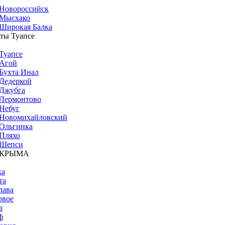
Новороссийск
Мысхако
Широкая Балка
ты Туапсе
Туапсе
Агой
Бухта Инал
Дедеркой
Джубга
Лермонтово
Небуг
Новомихайловский
Ольгинка
Пляхо
Шепси
 КРЫМА
ка
та
лава
овое
а
ф