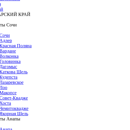
з
ай
АРСКИЙ КРАЙ
ты Сочи
Сочи
Адлер
Красная Поляна
Вардане
Волконка
Головинка
Дагомыс
Каткова Щель
Кудепста
Лазаревское
Лоо
Макопсе
Совет-Квадже
Хоста
Чемитоквадже
Якорная Щель
рты Анапы
Анапа