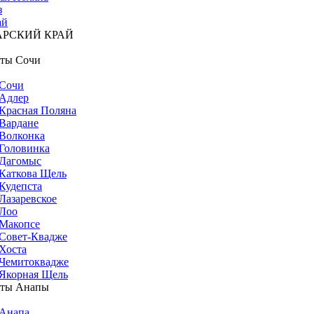
з
ай
АРСКИЙ КРАЙ
ты Сочи
Сочи
Адлер
Красная Поляна
Вардане
Волконка
Головинка
Дагомыс
Каткова Щель
Кудепста
Лазаревское
Лоо
Макопсе
Совет-Квадже
Хоста
Чемитоквадже
Якорная Щель
рты Анапы
Анапа