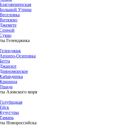
Благовещенская
Большой Утриш
Веселовка
Витязево
Джемете
Сенной
Сукко
ты Геленджика
Геленджик
Архипо-Осиповка
Бетта
Джанхот
Дивноморское
Кабардинка
Криница
Пшада
ты Азовского моря
Голубицкая
Ейск
Кучугуры
Тамань
ты Новороссийска