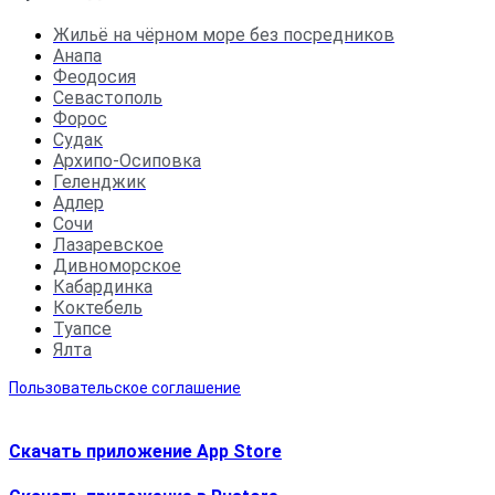
Жильё на чёрном море без посредников
Анапа
Феодосия
Севастополь
Форос
Судак
Архипо-Осиповка
Геленджик
Адлер
Сочи
Лазаревское
Дивноморское
Кабардинка
Коктебель
Туапсе
Ялта
Пользовательское соглашение
Скачать приложение App Store