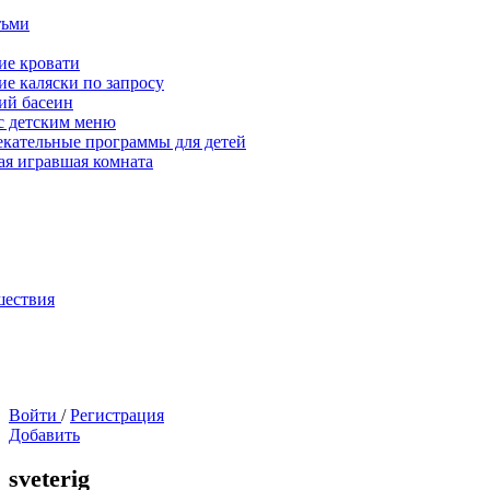
тьми
ие кровати
ие каляски по запросу
ий басеин
с детским меню
екательные программы для детей
ая игравшая комната
шествия
Войти
/
Регистрация
Добавить
sveterig