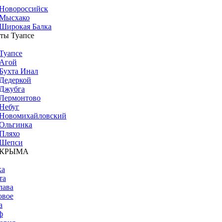
Новороссийск
Мысхако
Широкая Балка
ты Туапсе
Туапсе
Агой
Бухта Инал
Дедеркой
Джубга
Лермонтово
Небуг
Новомихайловский
Ольгинка
Пляхо
Шепси
 КРЫМА
ка
та
лава
овое
а
ф