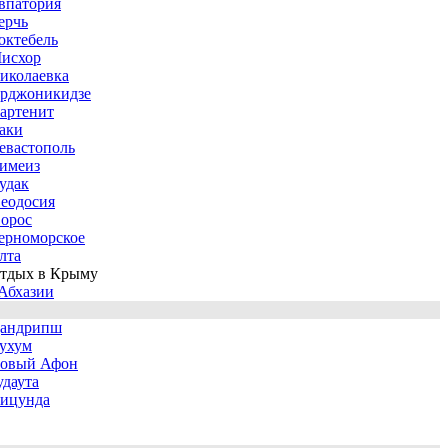
впатория
ерчь
октебель
исхор
иколаевка
рджоникидзе
артенит
аки
евастополь
имеиз
удак
еодосия
орос
ерноморское
лта
тдых в Крыму
Абхазии
андрипш
ухум
овый Афон
удаута
ицунда