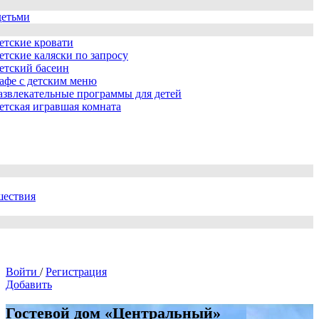
детьми
етские кровати
етские каляски по запросу
етский басеин
афе с детским меню
азвлекательные программы для детей
етская игравшая комната
шествия
Войти
/
Регистрация
Добавить
Гостевой дом «Центральный»