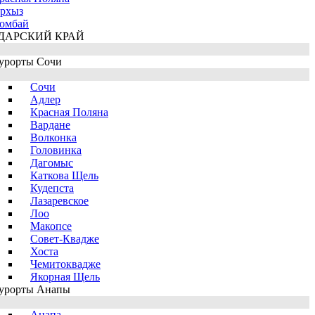
рхыз
омбай
ДАРСКИЙ КРАЙ
урорты Сочи
Сочи
Адлер
Красная Поляна
Вардане
Волконка
Головинка
Дагомыс
Каткова Щель
Кудепста
Лазаревское
Лоо
Макопсе
Совет-Квадже
Хоста
Чемитоквадже
Якорная Щель
урорты Анапы
Анапа