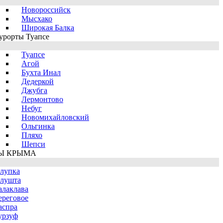
Новороссийск
Мысхако
Широкая Балка
урорты Туапсе
Туапсе
Агой
Бухта Инал
Дедеркой
Джубга
Лермонтово
Небуг
Новомихайловский
Ольгинка
Пляхо
Шепси
Ы КРЫМА
лупка
лушта
алаклава
ереговое
аспра
урзуф