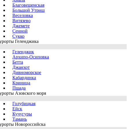
Благовещенская
Большой Утриш
Веселовка
Витязево
Джемете
Сенной
Сукко
урорты Геленджика
Геленджик
Архипо-Осиповка
Бетта
Джанхот
Дивноморское
Кабардинка
Криница
Пшада
урорты Азовского моря
Голубицкая
Ейск
Кучугуры
Тамань
урорты Новороссийска