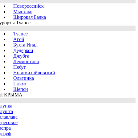
Новороссийск
Мысхако
Широкая Балка
урорты Туапсе
Туапсе
Агой
Бухта Инал
Дедеркой
Джубга
Лермонтово
Небуг
Новомихайловский
Ольгинка
Пляхо
Шепси
Ы КРЫМА
лупка
лушта
алаклава
ереговое
аспра
урзуф