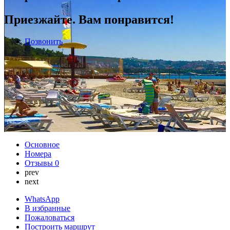
Приезжайте. Вам понравится!
Позвонить
Основное
Номера
Отзывы
0
prev
next
WhatsApp
В избранные
Пожаловаться
Построить маршрут