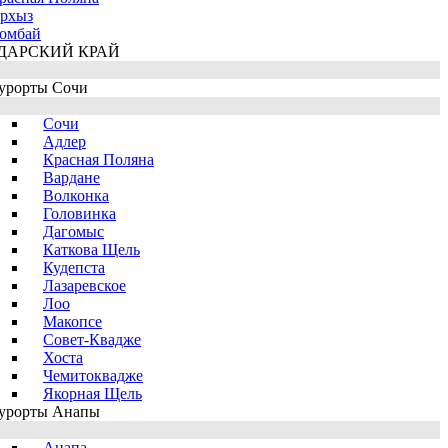
рхыз
омбай
ДАРСКИЙ КРАЙ
урорты Сочи
Сочи
Адлер
Красная Поляна
Вардане
Волконка
Головинка
Дагомыс
Каткова Щель
Кудепста
Лазаревское
Лоо
Макопсе
Совет-Квадже
Хоста
Чемитоквадже
Якорная Щель
урорты Анапы
Анапа