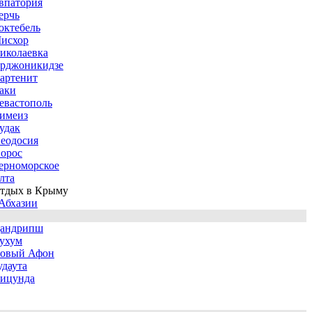
впатория
ерчь
октебель
исхор
иколаевка
рджоникидзе
артенит
аки
евастополь
имеиз
удак
еодосия
орос
ерноморское
лта
тдых в Крыму
Абхазии
андрипш
ухум
овый Афон
удаута
ицунда