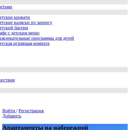
детьми
етские кровати
етские каляски по запросу
етский басеин
афе с детским меню
азвлекательные программы для детей
етская игравшая комната
шествия
Войти
/
Регистрация
Добавить
Апартаменты на набережной