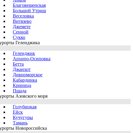
Благовещенская
Большой Утриш
Веселовка
Витязево
Джемете
Сенной
Сукко
урорты Геленджика
Геленджик
Архипо-Осиповка
Бетта
Джанхот
Дивноморское
Кабардинка
Криница
Пшада
урорты Азовского моря
Голубицкая
Ейск
Кучугуры
Тамань
урорты Новороссийска