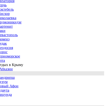
впатория
ерчь
октебель
исхор
иколаевка
рджоникидзе
артенит
аки
евастополь
имеиз
удак
еодосия
орос
ерноморское
лта
тдых в Крыму
Абхазии
андрипш
ухум
овый Афон
удаута
ицунда