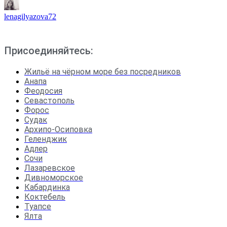
lenagilyazova72
Присоединяйтесь:
Жильё на чёрном море без посредников
Анапа
Феодосия
Севастополь
Форос
Судак
Архипо-Осиповка
Геленджик
Адлер
Сочи
Лазаревское
Дивноморское
Кабардинка
Коктебель
Туапсе
Ялта