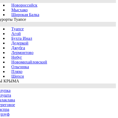
Новороссийск
Мысхако
Широкая Балка
урорты Туапсе
Туапсе
Агой
Бухта Инал
Дедеркой
Джубга
Лермонтово
Небуг
Новомихайловский
Ольгинка
Пляхо
Шепси
Ы КРЫМА
лупка
лушта
алаклава
ереговое
аспра
урзуф