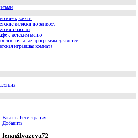
детьми
етские кровати
етские каляски по запросу
етский басеин
афе с детским меню
азвлекательные программы для детей
етская игравшая комната
шествия
Войти
/
Регистрация
Добавить
lenagilyazova72