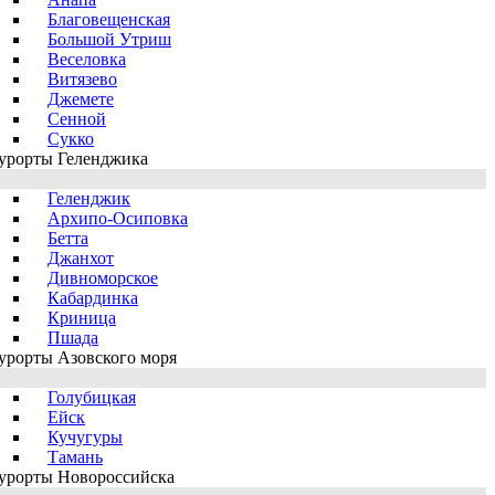
Благовещенская
Большой Утриш
Веселовка
Витязево
Джемете
Сенной
Сукко
урорты Геленджика
Геленджик
Архипо-Осиповка
Бетта
Джанхот
Дивноморское
Кабардинка
Криница
Пшада
урорты Азовского моря
Голубицкая
Ейск
Кучугуры
Тамань
урорты Новороссийска