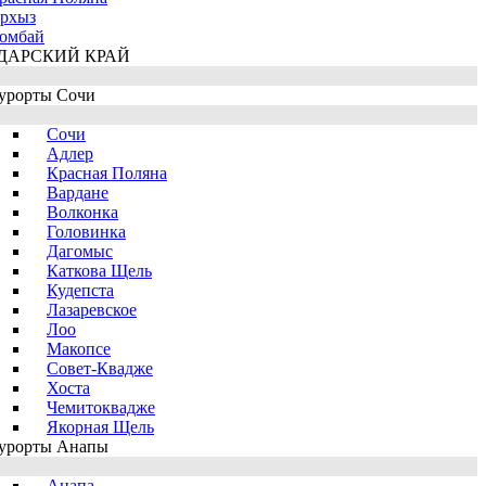
рхыз
омбай
ДАРСКИЙ КРАЙ
урорты Сочи
Сочи
Адлер
Красная Поляна
Вардане
Волконка
Головинка
Дагомыс
Каткова Щель
Кудепста
Лазаревское
Лоо
Макопсе
Совет-Квадже
Хоста
Чемитоквадже
Якорная Щель
урорты Анапы
Анапа