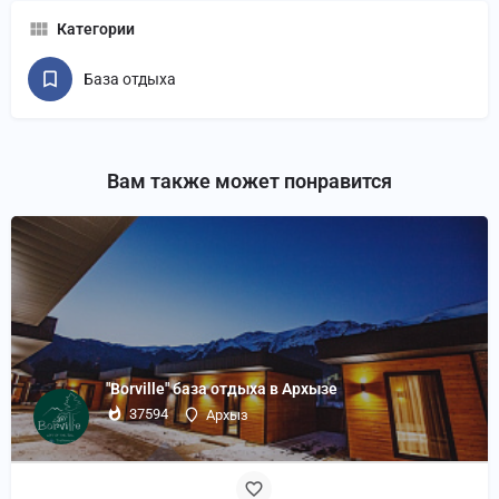
Категории
База отдыха
Вам также может понравится
"Borville" база отдыха в Архызе
37594
Архыз