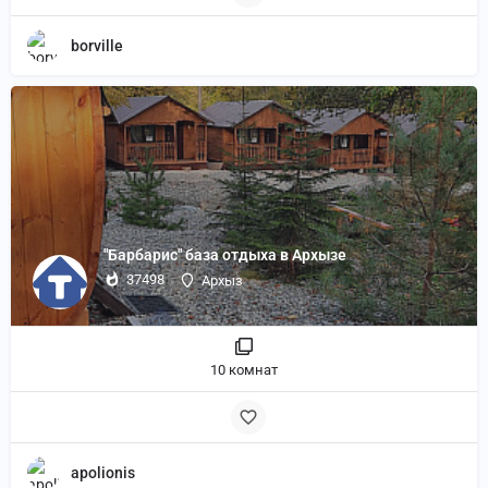
borville
"Барбарис" база отдыха в Архызе
37498
Архыз
10 комнат
apolionis