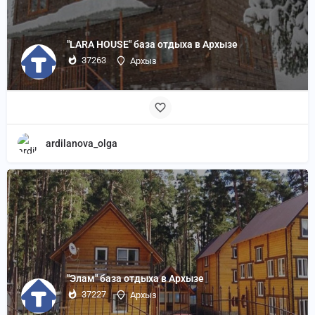
"LARA HOUSE" база отдыха в Архызе
37263
Архыз
ardilanova_olga
"Элам" база отдыха в Архызе
37227
Архыз