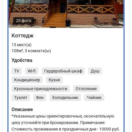
20 фото
Коттедж
15
мест(а)
108
м²,
3
комната(ы)
Удобства
TV
Wi-fi
Гардеробный шкаф
Душ
Кондиционер
Кухня
Кухонные принадлежности
Отопление
Туалет
Фен
Холодильник
Чайник
Описание
*Указанные цены ориентировочные, окончательную
цену уточняйте при бронировании. Примечание:
Стоимость проживания в праздничные дни - 10000 руб.