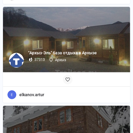
"Архыз-Эль" база отдыха в Архызе
37313
Архыз
elkanov.artur