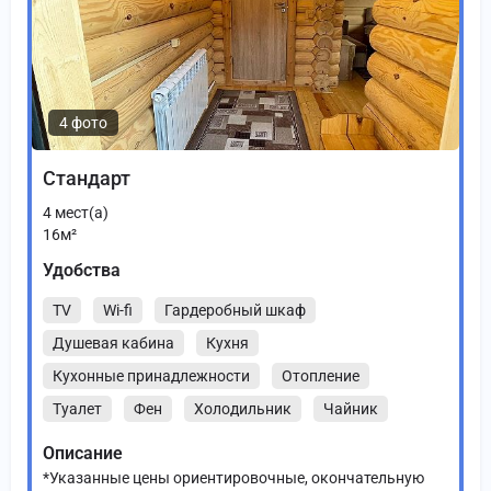
4 фото
Стандарт
4
мест(а)
16
м²
Удобства
TV
Wi-fi
Гардеробный шкаф
Душевая кабина
Кухня
Кухонные принадлежности
Отопление
Туалет
Фен
Холодильник
Чайник
Описание
*Указанные цены ориентировочные, окончательную